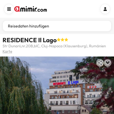
Reisedaten hinzufügen
RESIDENCE Il Lago
Str Dunarii,nr.20B,blC, Cluj-Napoca (Klausenburg), Rumänien
Karte