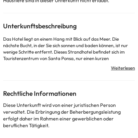
Haustiere sind in dieser Unterkunft nicht erlaubt.
Unterkunftsbeschreibung
Das Hotel liegt an einem Hang mit Blick auf das Meer. Die
nächste Bucht, in der Sie sich sonnen und baden können, ist nur
wenige Schritte entfernt. Dieses Strandhotel befindet sich im
Touristenzentrum von Santa Ponsa, nur einen kurzen
Spaziergang vom Stadtzentrum und etwa 20 km von Palma
entfernt. Das Hotel ist gut mit öffentlichen Verkehrsmitteln
verbunden. In der kalten Jahreszeit stehen Ihnen ein Innenpool,
ein Solarium und eine Sauna zur Verfügung (gegen Gebühr). Sie
können auch Fahrräder mieten und Billard spielen. In beiden
Rechtliche Informationen
Fällen zahlen Sie zusätzliche Gebühren. Ein Unterhaltungs- und
Unterhaltungsprogramm vervollständigt das breite
Diese Unterkunft wird von einer juristischen Person
Leistungsspektrum. Das Hotel liegt nur 2 km vom nächsten
verwaltet. Die Erbringung der Beherbergungsleistung
Golfplatz entfernt.
erfolgt daher im Rahmen einer gewerblichen oder
Einige der detaillierten Dienstleistungen können bezahlt werden.
beruflichen Tätigkeit.
Sie können ihre Preise direkt in der Einrichtung überprüfen. Diese
Informationen können von der Unterkunft geändert werden.