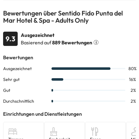
Bewertungen über Sentido Fido Punta del
Einige der aufgeführten Leistungen können kostenpflichtig sein.
Mar Hotel & Spa - Adults Only
Die entsprechenden Preise könnt ihr direkt bei der Unterkunft
erfragen. Alle Informationen auf dieser Seite können von der
Unterkunft geändert werden. Wenn ihr Fragen habt, kontaktiert
Ausgezeichnet
9.3
uns.
Basierend auf
889 Bewertungen