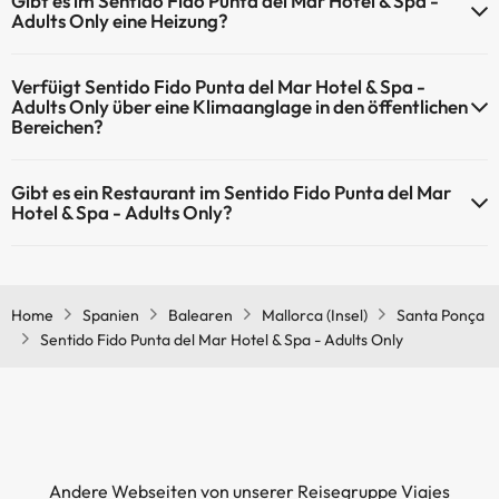
Gibt es im Sentido Fido Punta del Mar Hotel & Spa -
Stunden-Rezeption.
Adults Only eine Heizung?
Ja, Sentido Fido Punta del Mar Hotel & Spa - Adults Only hat eine
Verfüigt Sentido Fido Punta del Mar Hotel & Spa -
Heizung in den Gemeinschaftsräumen.
Adults Only über eine Klimaanglage in den öffentlichen
Bereichen?
Ja, Sentido Fido Punta del Mar Hotel & Spa - Adults Only hat eine
Gibt es ein Restaurant im Sentido Fido Punta del Mar
Klimaanlage in den Gemeinschaftsräumen.
Hotel & Spa - Adults Only?
Ja, Sentido Fido Punta del Mar Hotel & Spa - Adults Only hat ein
Restaurant.
Home
Spanien
Balearen
Mallorca (Insel)
Santa Ponça
Sentido Fido Punta del Mar Hotel & Spa - Adults Only
Andere Webseiten von unserer Reisegruppe Viajes