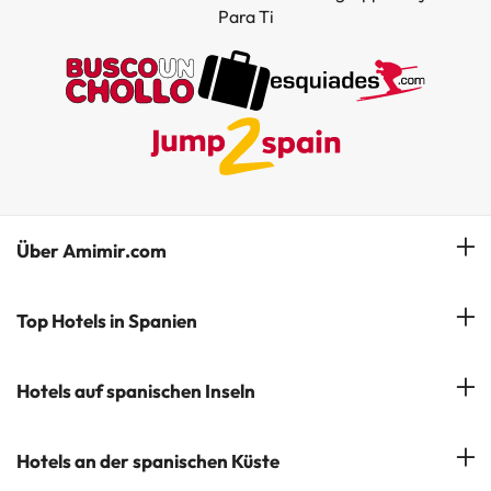
Para Ti
Über Amimir.com
Unser Team
Top Hotels in Spanien
Meine Buchung
Hotels in Salou
Hotels auf spanischen Inseln
Newsletter abonnieren
Hotels in Benidorm
Company Group - ViajesParaTi
Hotels auf Mallorca
Hotels an der spanischen Küste
Hotels in Marbella