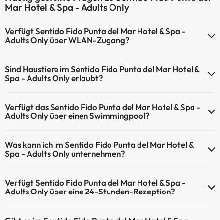
Mar Hotel & Spa - Adults Only
Verfügt Sentido Fido Punta del Mar Hotel & Spa -
Adults Only über WLAN-Zugang?
Sentido Fido Punta del Mar Hotel & Spa - Adults Only verfügt über
Sind Haustiere im Sentido Fido Punta del Mar Hotel &
WLAN-Zugang.
Spa - Adults Only erlaubt?
Haustiere sind im Sentido Fido Punta del Mar Hotel & Spa - Adults
Verfügt das Sentido Fido Punta del Mar Hotel & Spa -
Only nicht erlaubt.
Adults Only über einen Swimmingpool?
Ja, Sentido Fido Punta del Mar Hotel & Spa - Adults Only verfügt
Was kann ich im Sentido Fido Punta del Mar Hotel &
über ein Schwimmbad (dieser Service ist eventuell
Spa - Adults Only unternehmen?
gebührenpflichtig). Hier finden Sie weitere Informationen über das
Schwimmbad und andere Einrichtungen.
Sentido Fido Punta del Mar Hotel & Spa - Adults Only bietet die
Verfügt Sentido Fido Punta del Mar Hotel & Spa -
folgenden Aktivitäten an (einige davon können kostenpflichtig sein):
Außenpool (Sommersaison)
Adults Only über eine 24-Stunden-Rezeption?
Masseur
Ja, Sentido Fido Punta del Mar Hotel & Spa - Adults Only hat eine 24-