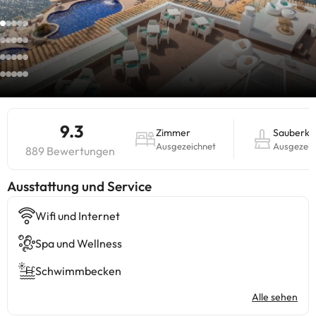
9.3
Zimmer
Sauberke
Ausgezeichnet
Ausgezeic
889 Bewertungen
​Ausstattung und Service
Wifi und Internet
Spa und Wellness
Schwimmbecken
Alle sehen