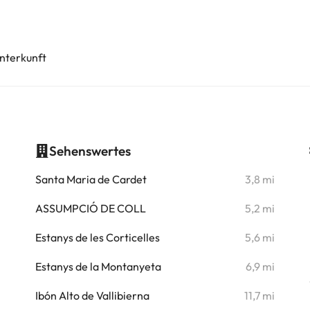
nterkunft
Sehenswertes
i
Santa Maria de Cardet
3,8 mi
i
ASSUMPCIÓ DE COLL
5,2 mi
i
Estanys de les Corticelles
5,6 mi
i
Estanys de la Montanyeta
6,9 mi
i
Ibón Alto de Vallibierna
11,7 mi