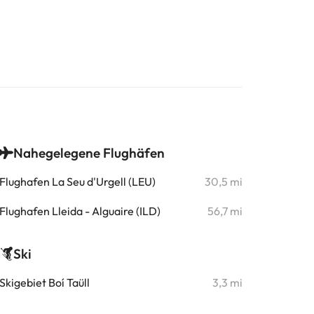
Nahegelegene Flughäfen
Flughafen La Seu d'Urgell (LEU)
30,5 mi
Flughafen Lleida - Alguaire (ILD)
56,7 mi
Ski
Skigebiet Boí Taüll
3,3 mi