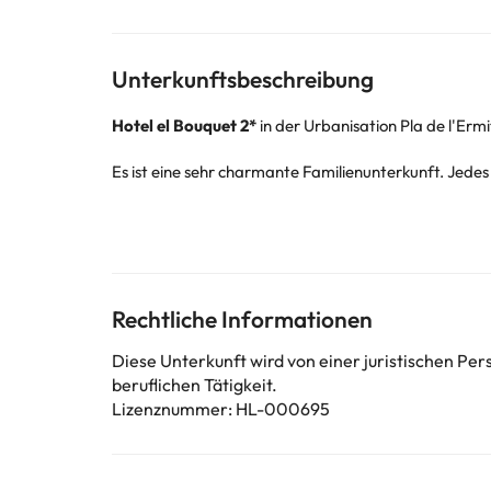
Unterkunftsbeschreibung
Hotel el Bouquet 2*
in der Urbanisation Pla de l'Ermi
Es ist eine sehr charmante Familienunterkunft. Jede
Die Rezeption ist von 08:00 bis 16:00 Uhr und von 20
sagen können, wie einchecken. .
Die Unterkunft hat keine Gemeinschaftsbereiche, abe
Sie bieten ein kontinentales Frühstücksbuffet, dami
Rechtliche Informationen
Darüber hinaus serviert das Restaurant Mittag- und
Diese Unterkunft wird von einer juristischen P
Buchen Sie
das 2* Bouquet im Hotel
und entdecken S
beruflichen Tätigkeit.
Einige der detaillierten Dienste können bezahlt werd
Lizenznummer: HL-000695
werden.
Einige der aufgeführten Leistungen können kostenpfli