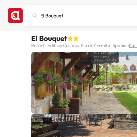
Stadt,
Hotel
oder
Reiseziel
El Bouquet
eingeben
Resort- Edificio Cosmos, Pla de l'Ermita, Spanien
Kar