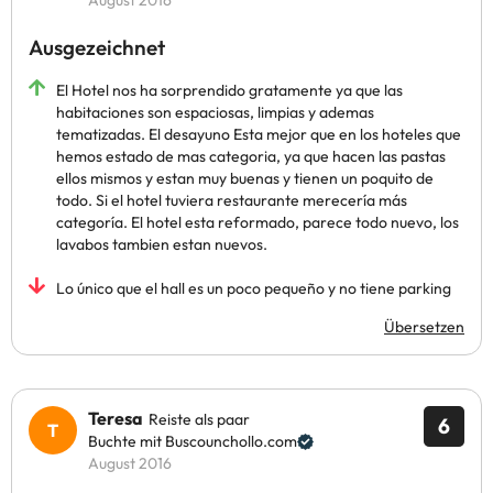
August 2016
Ausgezeichnet
El Hotel nos ha sorprendido gratamente ya que las
habitaciones son espaciosas, limpias y ademas
tematizadas. El desayuno Esta mejor que en los hoteles que
hemos estado de mas categoria, ya que hacen las pastas
ellos mismos y estan muy buenas y tienen un poquito de
todo. Si el hotel tuviera restaurante merecería más
categoría. El hotel esta reformado, parece todo nuevo, los
lavabos tambien estan nuevos.
Lo único que el hall es un poco pequeño y no tiene parking
Übersetzen
Teresa
Reiste als paar
6
Buchte mit Buscounchollo.com
August 2016