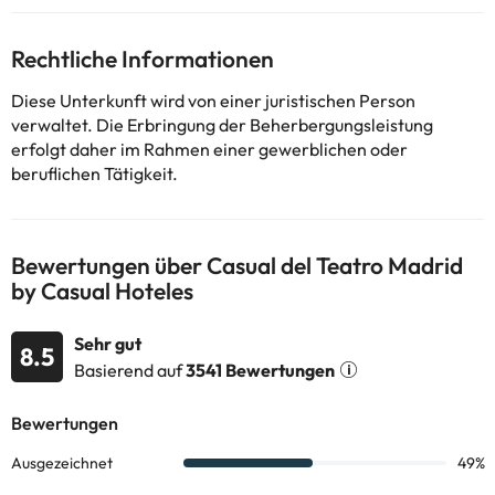
100 Metern Entfernung.
Das Zentrum von Madrid ist eine gute Wahl für Reisende, die sich
für das Nachtleben, Tapas und Architektur interessieren.
Rechtliche Informationen
Einige der aufgeführten Dienstleistungen können Extras sein, die
im Hotel zu bezahlen sind. Dort können Sie die Preise überprüfen.
Diese Unterkunft wird von einer juristischen Person
Diese Informationen können von der Unterkunft geändert
verwaltet. Die Erbringung der Beherbergungsleistung
werden.
erfolgt daher im Rahmen einer gewerblichen oder
beruflichen Tätigkeit.
Einige der aufgeführten Leistungen können kostenpflichtig sein.
Die entsprechenden Preise könnt ihr direkt bei der Unterkunft
erfragen. Alle Informationen auf dieser Seite können von der
Bewertungen über Casual del Teatro Madrid
Unterkunft geändert werden. Wenn ihr Fragen habt, kontaktiert
by Casual Hoteles
uns.
Sehr gut
8.5
Basierend auf
3541 Bewertungen