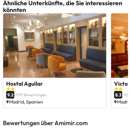
Ähnliche Unterkünfte, die Sie interessieren
könnten
Hostal Aguilar
Victori
9.2
8.3
1791 Bewertungen
151
Madrid, Spanien
Madrid
Bewertungen über Amimir.com