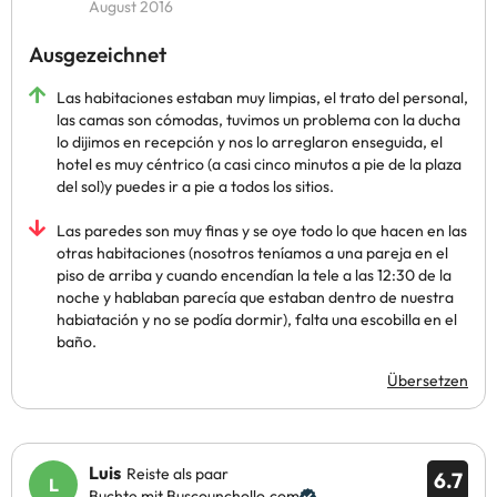
August 2016
Ausgezeichnet
Las habitaciones estaban muy limpias, el trato del personal,
las camas son cómodas, tuvimos un problema con la ducha
lo dijimos en recepción y nos lo arreglaron enseguida, el
hotel es muy céntrico (a casi cinco minutos a pie de la plaza
del sol)y puedes ir a pie a todos los sitios.
Las paredes son muy finas y se oye todo lo que hacen en las
otras habitaciones (nosotros teníamos a una pareja en el
piso de arriba y cuando encendían la tele a las 12:30 de la
noche y hablaban parecía que estaban dentro de nuestra
habiatación y no se podía dormir), falta una escobilla en el
baño.
Übersetzen
Luis
Reiste als paar
6.7
Buchte mit Buscounchollo.com