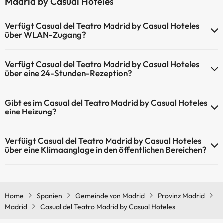
Madrid by Casual Hoteles
Verfügt Casual del Teatro Madrid by Casual Hoteles
über WLAN-Zugang?
Casual del Teatro Madrid by Casual Hoteles verfügt über WLAN-
Verfügt Casual del Teatro Madrid by Casual Hoteles
Zugang.
über eine 24-Stunden-Rezeption?
Ja, Casual del Teatro Madrid by Casual Hoteles hat eine 24-
Gibt es im Casual del Teatro Madrid by Casual Hoteles
Stunden-Rezeption.
eine Heizung?
Ja, Casual del Teatro Madrid by Casual Hoteles hat eine Heizung in
Verfüigt Casual del Teatro Madrid by Casual Hoteles
den Gemeinschaftsräumen.
über eine Klimaanglage in den öffentlichen Bereichen?
Ja, Casual del Teatro Madrid by Casual Hoteles hat eine Klimaanlage
in den Gemeinschaftsräumen.
Home
Spanien
Gemeinde von Madrid
Provinz Madrid
Madrid
Casual del Teatro Madrid by Casual Hoteles