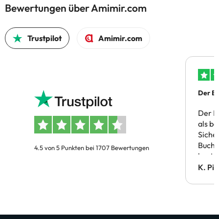
Bewertungen über Amimir.com
Trustpilot
Amimir.com
Der Bu
Der B
als b
Siche
Buchu
4.5 von 5 Punkten bei 1707 Bewertungen
bestä
Doppe
K. Pi
verm