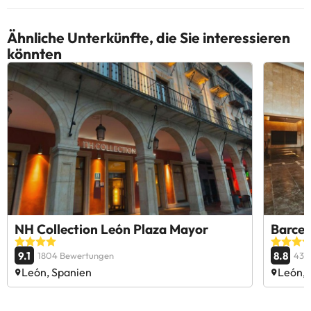
Ähnliche Unterkünfte, die Sie interessieren
könnten
NH Collection León Plaza Mayor
Barcel
9.1
8.8
1804 Bewertungen
434
León, Spanien
León, 