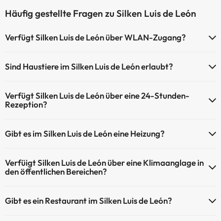
Häufig gestellte Fragen zu Silken Luis de León
Verfügt Silken Luis de León über WLAN-Zugang?
Silken Luis de León verfügt über WLAN-Zugang.
Sind Haustiere im Silken Luis de León erlaubt?
Haustiere sind im Silken Luis de León nicht erlaubt.
Verfügt Silken Luis de León über eine 24-Stunden-
Rezeption?
Ja, Silken Luis de León hat eine 24-Stunden-Rezeption.
Gibt es im Silken Luis de León eine Heizung?
Ja, Silken Luis de León hat eine Heizung in den
Verfüigt Silken Luis de León über eine Klimaanglage in
Gemeinschaftsräumen.
den öffentlichen Bereichen?
Ja, Silken Luis de León hat eine Klimaanlage in den
Gibt es ein Restaurant im Silken Luis de León?
Gemeinschaftsräumen.
Ja, Silken Luis de León hat ein Restaurant.