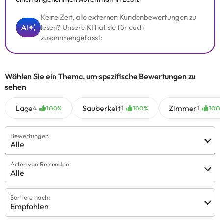
Keine Zeit, alle externen Kundenbewertungen zu
AI
lesen? Unsere KI hat sie für euch
zusammengefasst:
Wählen Sie ein Thema, um spezifische Bewertungen zu
sehen
Lage
Sauberkeit
Zimmer
4
1
1
100%
100%
10
Bewertungen
Alle
Arten von Reisenden
Alle
Sortiere nach:
Empfohlen