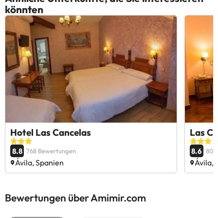
könnten
Hotel Las Cancelas
Las Ca
8.8
8.6
768 Bewertungen
802
Ávila, Spanien
Ávila,
Bewertungen über Amimir.com