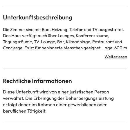
Unterkunftsbeschreibung
Die Zimmer sind mit Bad, Heizung, Telefon und TV ausgestattet.
Das Haus verfügt auch über Lounges, Konferenzräume,
Tagungsräume, TV-Lounge, Bar, Klimaanlage, Restaurant und
Concierge. Es ist für behinderte Menschen geeignet. Lage: 600 m
entfernt. Aus dem Stadtzentrum.
Einige der aufgeführten Leistungen können kostenpflichtig sein.
Die entsprechenden Preise könnt ihr direkt bei der Unterkunft
Rechtliche Informationen
erfragen. Alle Informationen auf dieser Seite können von der
Unterkunft geändert werden. Wenn ihr Fragen habt, kontaktiert
Diese Unterkunft wird von einer juristischen Person
uns.
verwaltet. Die Erbringung der Beherbergungsleistung
erfolgt daher im Rahmen einer gewerblichen oder
beruflichen Tätigkeit.