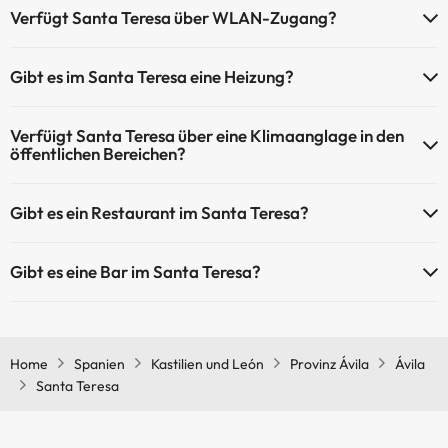
Verfügt Santa Teresa über WLAN-Zugang?
Santa Teresa verfügt über WLAN-Zugang.
Gibt es im Santa Teresa eine Heizung?
Ja, Santa Teresa hat eine Heizung in den Gemeinschaftsräumen.
Verfüigt Santa Teresa über eine Klimaanglage in den
öffentlichen Bereichen?
Ja, Santa Teresa hat eine Klimaanlage in den
Gibt es ein Restaurant im Santa Teresa?
Gemeinschaftsräumen.
Ja, Santa Teresa hat ein Restaurant.
Gibt es eine Bar im Santa Teresa?
Ja, Santa Teresa hat eine Bar.
Home
Spanien
Kastilien und León
Provinz Ávila
Ávila
Santa Teresa