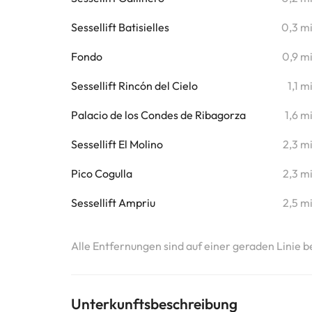
Sessellift Batisielles
0,3 m
Fondo
0,9 m
Sessellift Rincón del Cielo
1,1 m
Palacio de los Condes de Ribagorza
1,6 m
Sessellift El Molino
2,3 m
Pico Cogulla
2,3 m
Sessellift Ampriu
2,5 m
Alle Entfernungen sind auf einer geraden Linie b
Unterkunftsbeschreibung