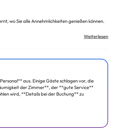
rnt, wo Sie alle Annehmlichkeiten genießen können.
 man die Berge genießen: Wanderungen, Bergsport,
zeption und eine Cafeteria.
an die frische Luft genießen kann!
Personal** aus. Einige Gäste schlagen vor, die
räumigkeit der Zimmer**, der **gute Service**
unft erfragen. Alle Informationen auf dieser Seite
hlen wird, **Details bei der Buchung** zu