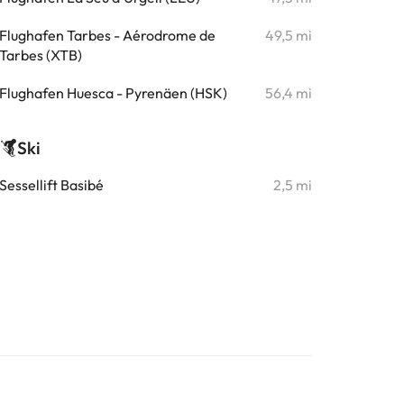
Flughafen Tarbes - Aérodrome de
49,5 mi
Tarbes (XTB)
Flughafen Huesca - Pyrenäen (HSK)
56,4 mi
Ski
Sessellift Basibé
2,5 mi