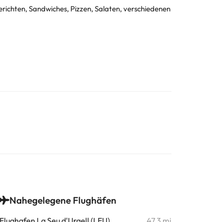
erichten, Sandwiches, Pizzen, Salaten, verschiedenen
Nahegelegene Flughäfen
Flughafen La Seu d'Urgell (LEU)
47,3 mi