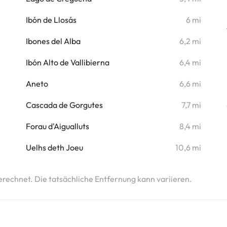
i
Ibón de Llosás
6 mi
i
Ibones del Alba
6,2 mi
i
Ibón Alto de Vallibierna
6,4 mi
i
Aneto
6,6 mi
i
Cascada de Gorgutes
7,7 mi
i
Forau d'Aigualluts
8,4 mi
i
Uelhs deth Joeu
10,6 mi
erechnet. Die tatsächliche Entfernung kann variieren.