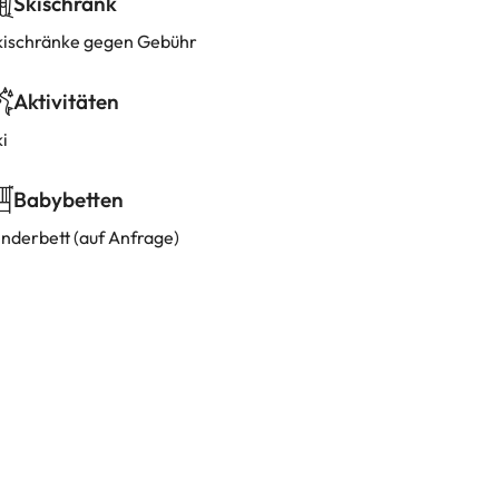
Skischrank
kischränke gegen Gebühr
Aktivitäten
i
Babybetten
inderbett (auf Anfrage)