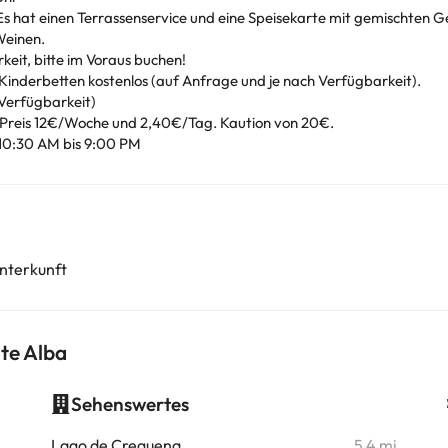
s hat einen Terrassenservice und eine Speisekarte mit gemischten G
Weinen.
eit, bitte im Voraus buchen!
nderbetten kostenlos (auf Anfrage und je nach Verfügbarkeit).
 Verfügbarkeit)
 Preis 12€/Woche und 2,40€/Tag. Kaution von 20€.
10:30 AM bis 9:00 PM
nterkunft
te Alba
Sehenswertes
i
Lago de Creguena
5,4 mi