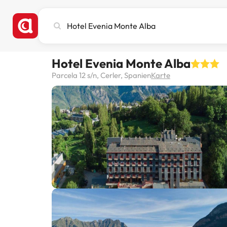
Stadt,
Hotel
oder
Reiseziel
Hotel Evenia Monte Alba
eingeben
Parcela 12 s/n, Cerler, Spanien
Karte