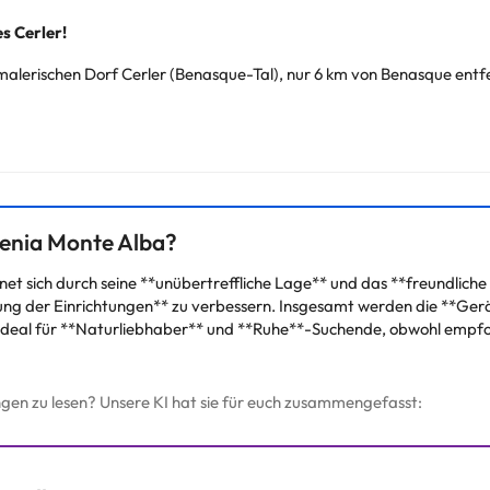
s Cerler!
alerischen Dorf Cerler (Benasque-Tal), nur 6 km von Benasque entfe
on Cerler entfernt,
ideal zum Skifahren! Im Sommer hingegen kann
die sich auf 5 Etagen verteilen. Es verfügt über eine 24-Stunden-Re
ter, beheizter Swimmingpool
und eine
Sonnenterrasse
, auf der m
venia Monte Alba?
net sich durch seine **unübertreffliche Lage** und das **freundliche 
ltung der Einrichtungen** zu verbessern. Insgesamt werden die **Ge
chtig sein. Die entsprechenden Preise könnt ihr direkt bei der Unterk
. Ideal für **Naturliebhaber** und **Ruhe**-Suchende, obwohl empfo
r Fragen habt, kontaktiert uns.
gen zu lesen? Unsere KI hat sie für euch zusammengefasst: