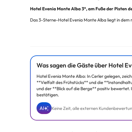
Hotel Evenia Monte Alba 3*, am Fuße der Pisten de
Das 3-Sterne-Hotel Evenia Monte Alba liegt in dem m
Es ist nur 200 m von den Skiliften des Skigebiets v
etc. sind in der Nähe möglich. Großartig!
Das 2003 renovierte Hotel verfügt über 132 Zimmer, 
Zu den Serviceleistungen gehören ein
halb überdach
Was sagen die Gäste über Hotel E
Hotel Evenia Monte Alba: In Cerler gelegen, zeich
**Vielfalt des Frühstücks** und die **Instandha
Einige der aufgeführten Leistungen können kostenpfli
und der **Blick auf die Berge** positiv bewertet
können von der Unterkunft geändert werden. Wenn ih
bestätigen.
AI
Keine Zeit, alle externen Kundenbewertun