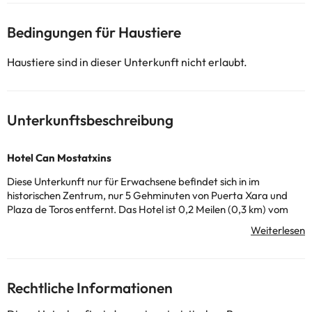
Bedingungen für Haustiere
Haustiere sind in dieser Unterkunft nicht erlaubt.
Unterkunftsbeschreibung
Hotel Can Mostatxins
Diese Unterkunft nur für Erwachsene befindet sich in
im
historischen Zentrum, nur 5 Gehminuten von Puerta Xara und
Plaza de Toros entfernt. Das Hotel ist 0,2 Meilen (0,3 km) vom
Monographischen Museum Pollentia und 0,2 Meilen (0,3 km) von
der Kirche San Jaime entfernt.
Das Hotel bietet eine Vielzahl von Dienstleistungen an, damit Sie
Ihren Aufenthalt genießen können: ein SPA, in dem Sie sich bei
Rechtliche Informationen
einigen Behandlungen oder Massagen entspannen können, oder
ein köstlicher Frühstücksservice sind nur einige von ihnen.