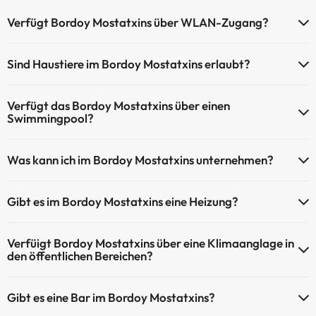
Verfügt Bordoy Mostatxins über WLAN-Zugang?
Bordoy Mostatxins verfügt über WLAN-Zugang.
Sind Haustiere im Bordoy Mostatxins erlaubt?
Haustiere sind im Bordoy Mostatxins nicht erlaubt.
Verfügt das Bordoy Mostatxins über einen
Swimmingpool?
Ja, Bordoy Mostatxins verfügt über ein Schwimmbad (dieser Service
Was kann ich im Bordoy Mostatxins unternehmen?
ist eventuell gebührenpflichtig). Hier finden Sie weitere
Informationen über das Schwimmbad und andere Einrichtungen.
Bordoy Mostatxins bietet die folgenden Aktivitäten an (einige davon
Gibt es im Bordoy Mostatxins eine Heizung?
können kostenpflichtig sein):
Außenpool (Sommersaison)
Außenpool (ganzjährig)
Ja, Bordoy Mostatxins hat eine Heizung in den
Masseur
Verfüigt Bordoy Mostatxins über eine Klimaanglage in
Gemeinschaftsräumen.
den öffentlichen Bereichen?
Ja, Bordoy Mostatxins hat eine Klimaanlage in den
Gibt es eine Bar im Bordoy Mostatxins?
Gemeinschaftsräumen.