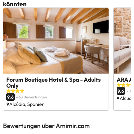
könnten
Forum Boutique Hotel & Spa - Adults
ARA Al
Only
9.6
703
9.6
468 Bewertungen
Alcúdi
Alcúdia, Spanien
Bewertungen über Amimir.com