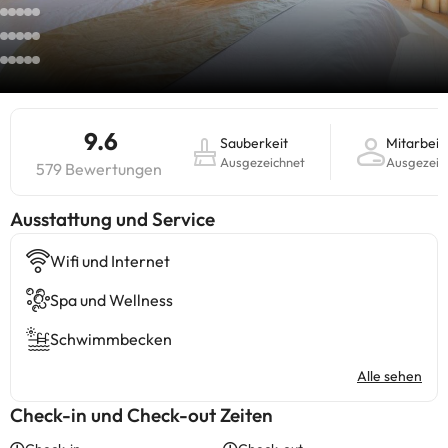
9.6
Sauberkeit
Mitarbeit
Ausgezeichnet
Ausgezeic
579 Bewertungen
​Ausstattung und Service
Wifi und Internet
Spa und Wellness
Schwimmbecken
Alle sehen
Check-in und Check-out Zeiten