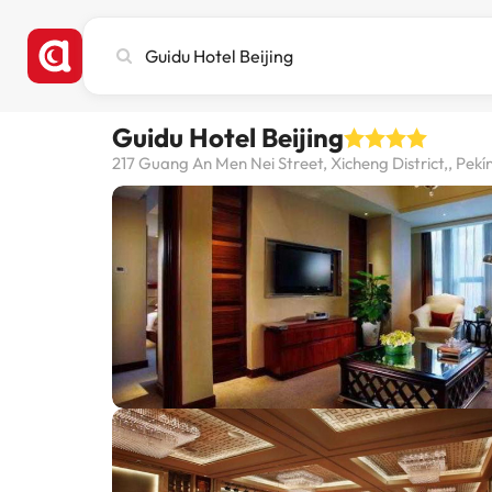
Stadt,
Hotel
oder
Reiseziel
Guidu Hotel Beijing
eingeben
217 Guang An Men Nei Street, Xicheng District,, Pekí