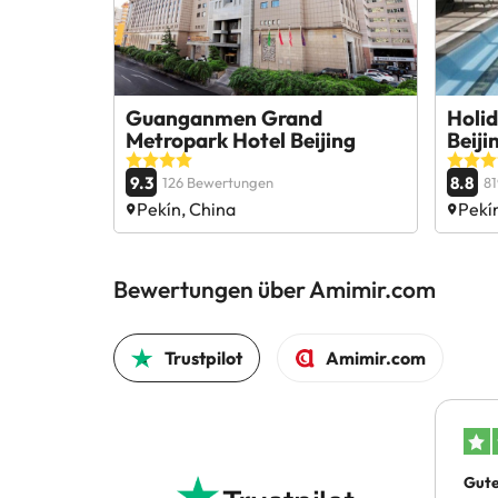
Guanganmen Grand
Holid
Metropark Hotel Beijing
Beiji
9.3
8.8
126 Bewertungen
8
Pekín, China
Pekí
Bewertungen über Amimir.com
Trustpilot
Amimir.com
Gute