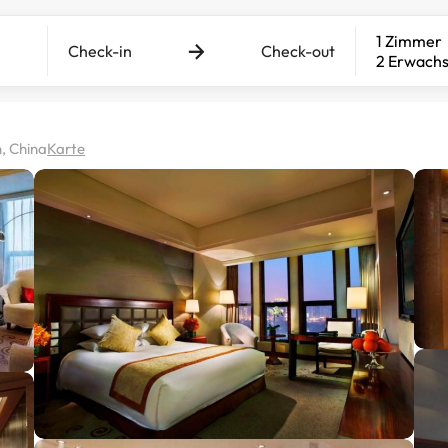
1 Zimmer
Check-in
Check-out
2 Erwach
n, China
Karte