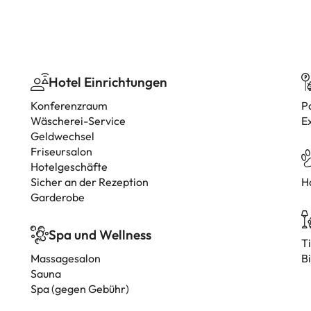
Hotel Einrichtungen
Konferenzraum
P
Wäscherei-Service
E
Geldwechsel
Friseursalon
Hotelgeschäfte
Sicher an der Rezeption
H
Garderobe
Spa und Wellness
T
Massagesalon
Bi
Sauna
Spa (gegen Gebühr)