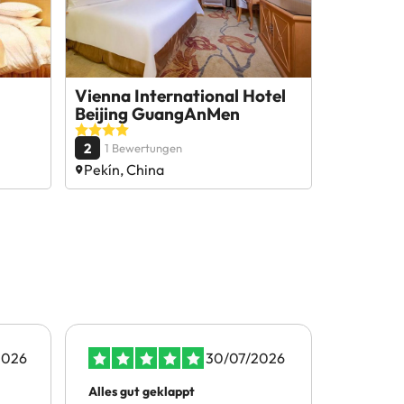
Vienna International Hotel
Beijing GuangAnMen
2
1 Bewertungen
Pekín, China
2026
30/07/2026
Alles gut geklappt
Nette Hil