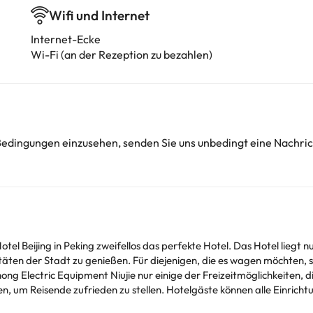
Wifi und Internet
Internet-Ecke
Wi-Fi (an der Rezeption zu bezahlen)
 Bedingungen einzusehen, senden Sie uns unbedingt eine Nachri
tel Beijing in Peking zweifellos das perfekte Hotel. Das Hotel liegt
äten der Stadt zu genießen. Für diejenigen, die es wagen möchten, si
g Electric Equipment Niujie nur einige der Freizeitmöglichkeiten, die
ten, um Reisende zufrieden zu stellen. Hotelgäste können alle Einri
en Bereichen, Parkplätze und Zimmerservice nutzen. Die Atmosphäre 