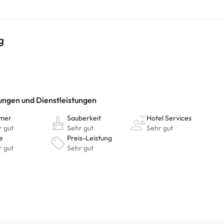
 WLAN, Nichtraucherzimmer, Klimaanlage sind nur einige der Annehmli
, bietet das Hotel wunderbare Freizeiteinrichtungen wie einen Whirlp
rvorragende Lage des Guidu Hotel Beijing sind der perfekte Ausgang
g
ahlt werden. Sie können ihre Preise direkt in der Einrichtung überprü
chtig sein. Die entsprechenden Preise könnt ihr direkt bei der Unterk
r Fragen habt, kontaktiert uns.