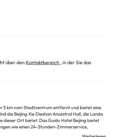
cht über den
Kontaktbereich
, in der Sie das
 nur 5 km vom Stadtzentrum entfernt und bietet eine
nd die Beijing Xie Dieshan Ancestral Hall, die Landa
 dieser Ort bietet. Das Guidu Hotel Beijing bietet
chtungen wie einen 24-Stunden-Zimmerservice,
des Guidu Hotel Beijing spiegelt sich in jedem