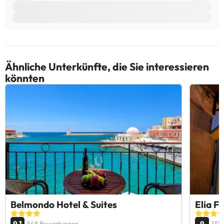
Ähnliche Unterkünfte, die Sie interessieren
könnten
Belmondo Hotel & Suites
Elia F
9.1
9
548 Bewertungen
131