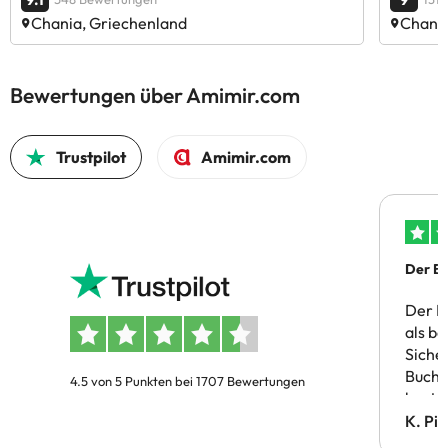
Chania, Griechenland
Chania
Bewertungen über Amimir.com
Trustpilot
Amimir.com
Der Bu
Der B
als b
Siche
Buchu
4.5 von 5 Punkten bei 1707 Bewertungen
bestä
Doppe
K. Pi
verm