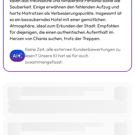
loben das freundliche und hilfsbereite Personal sowie die
Einige der aufgeführten Leistungen können kostenpflichtig sein.
Sauberkeit. Einige erwähnen den fehlenden Aufzug und
Die entsprechenden Preise könnt ihr direkt bei der Unterkunft
harte Matratzen als Verbesserungspunkte. Insgesamt ist
erfragen. Alle Informationen auf dieser Seite können von der
es ein bezauberndes Hotel mit einer gemütlichen
Unterkunft geändert werden. Wenn ihr Fragen habt, kontaktiert
Atmosphäre, ideal zum Erkunden der Stadt. Empfohlen
uns.
für diejenigen, die einen authentischen Aufenthalt im
Herzen von Chania suchen, trotz der Treppen.
Keine Zeit, alle externen Kundenbewertungen zu
AI
lesen? Unsere KI hat sie für euch
zusammengefasst: