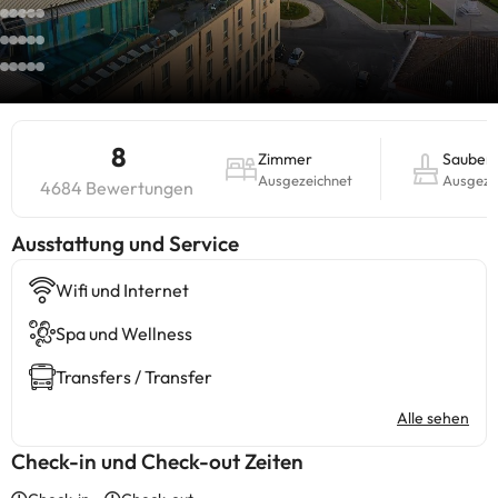
8
Zimmer
Sauberk
Ausgezeichnet
Ausgeze
4684 Bewertungen
​Ausstattung und Service
Wifi und Internet
Spa und Wellness
Transfers / Transfer
Alle sehen
Check-in und Check-out Zeiten