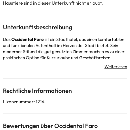
Haustiere sind in dieser Unterkunft nicht erlaubt.
Unterkunftsbeschreibung
Das
Occidental Faro
ist ein Stadthotel, das einen komfortablen
und funktionalen Aufenthalt im Herzen der Stadt bietet. Sein
moderner Stil und die gut genutzten Zimmer machen es zu einer
praktischen Option für Kurzurlaube und Geschäftsreisen.
Es verfügt über geräumige und helle Zimmer, die mit
Klimaanlage, Wi-Fi-Anschluss und Arbeitsbereich ausgestattet
sind, um Ruhe und Entspannung zu garantieren. Die
Gemeinschaftsräume sind für den täglichen Komfort der Gäste
eingerichtet.
Rechtliche Informationen
Zu den Serviceleistungen gehören ein Restaurant, eine Bar und
ein Außenpool auf dem Dach, von dem aus Sie einen weiten Blick
Lizenznummer: 1214
über Faro genießen können. Hotel verfügt auch über einen
Fitnessraum und Zimmer für Tagungen und Veranstaltungen.
Hotel liegt im historischen Zentrum, in unmittelbarer Nähe von
Geschäften, Restaurants, dem Yachthafen und den wichtigsten
Bewertungen über Occidental Faro