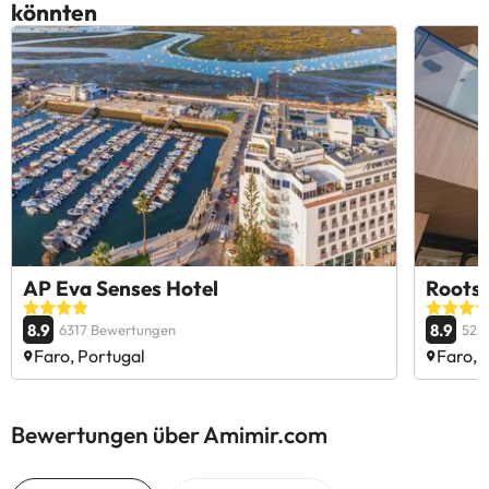
könnten
AP Eva Senses Hotel
Roots 
8.9
8.9
6317 Bewertungen
525
Faro, Portugal
Faro, 
Bewertungen über Amimir.com