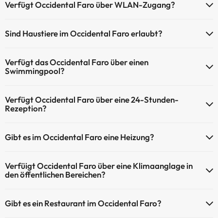
Verfügt Occidental Faro über WLAN-Zugang?
Occidental Faro verfügt über WLAN-Zugang.
Sind Haustiere im Occidental Faro erlaubt?
Haustiere sind im Occidental Faro nicht erlaubt.
Verfügt das Occidental Faro über einen
Swimmingpool?
Ja, Occidental Faro verfügt über ein Schwimmbad (dieser Service ist
Verfügt Occidental Faro über eine 24-Stunden-
eventuell gebührenpflichtig). Hier finden Sie weitere Informationen
Rezeption?
über das Schwimmbad und andere Einrichtungen.
Ja, Occidental Faro hat eine 24-Stunden-Rezeption.
Außenpool (ganzjährig)
Gibt es im Occidental Faro eine Heizung?
Ja, Occidental Faro hat eine Heizung in den Gemeinschaftsräumen.
Verfüigt Occidental Faro über eine Klimaanglage in
den öffentlichen Bereichen?
Ja, Occidental Faro hat eine Klimaanlage in den
Gibt es ein Restaurant im Occidental Faro?
Gemeinschaftsräumen.