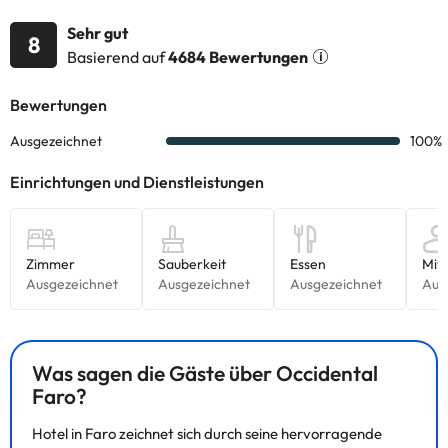
Verkehrsverbindungen, und ist somit ein idealer Ausgangspunkt,
um Faro in aller Ruhe zu erkunden.
Sehr gut
8
Basierend auf
4684 Bewertungen
Einige der aufgeführten Leistungen können kostenpflichtig sein.
Die entsprechenden Preise könnt ihr direkt bei der Unterkunft
erfragen. Alle Informationen auf dieser Seite können von der
Unterkunft geändert werden. Wenn ihr Fragen habt, kontaktiert
uns.
Was sagen die Gäste über Occidental
Faro?
Hotel in Faro zeichnet sich durch seine hervorragende