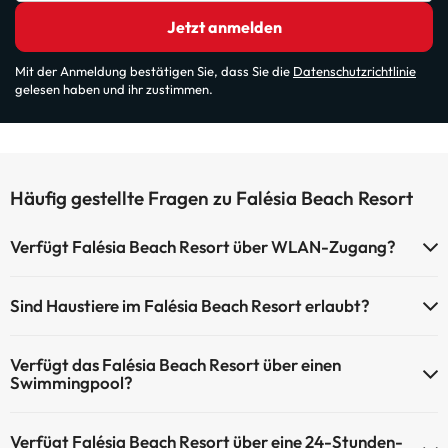
Jetzt anmelden
Mit der Anmeldung bestätigen Sie, dass Sie die
Datenschutzrichtlinie
gelesen haben und ihr zustimmen.
Häufig gestellte Fragen zu Falésia Beach Resort
Verfügt Falésia Beach Resort über WLAN-Zugang?
Falésia Beach Resort verfügt über WLAN-Zugang.
Sind Haustiere im Falésia Beach Resort erlaubt?
Haustiere sind im Falésia Beach Resort nicht erlaubt.
Verfügt das Falésia Beach Resort über einen
Swimmingpool?
Ja, Falésia Beach Resort verfügt über ein Schwimmbad (dieser
Verfügt Falésia Beach Resort über eine 24-Stunden-
Service ist eventuell gebührenpflichtig). Hier finden Sie weitere