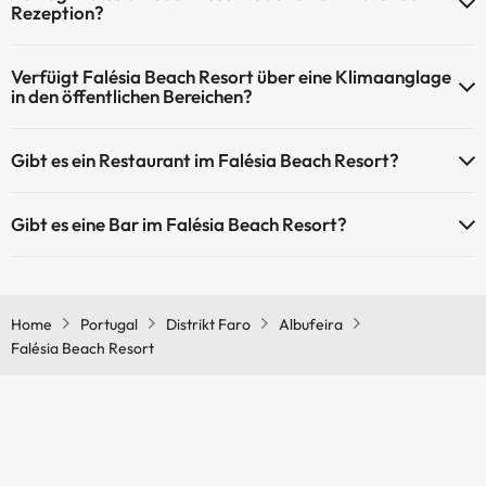
Rezeption?
Informationen über das Schwimmbad und andere Einrichtungen.
Ja, Falésia Beach Resort hat eine 24-Stunden-Rezeption.
Außenpool (Sommersaison)
Verfüigt Falésia Beach Resort über eine Klimaanglage
in den öffentlichen Bereichen?
Ja, Falésia Beach Resort hat eine Klimaanlage in den
Gibt es ein Restaurant im Falésia Beach Resort?
Gemeinschaftsräumen.
Ja, Falésia Beach Resort hat ein Restaurant.
Gibt es eine Bar im Falésia Beach Resort?
Ja, Falésia Beach Resort hat eine Bar.
Home
Portugal
Distrikt Faro
Albufeira
Falésia Beach Resort