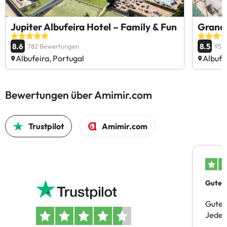
Jupiter Albufeira Hotel – Family & Fun
Grand 
8.6
8.5
782 Bewertungen
957
Albufeira, Portugal
Albufe
Bewertungen über Amimir.com
Trustpilot
Amimir.com
Gutes 
Gute 
Jeder 