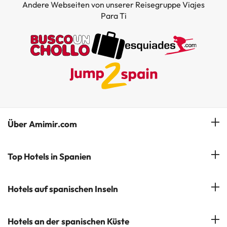
Andere Webseiten von unserer Reisegruppe Viajes
Para Ti
Über Amimir.com
Unser Team
Top Hotels in Spanien
Meine Buchung
Hotels in Salou
Hotels auf spanischen Inseln
Newsletter abonnieren
Hotels in Benidorm
Company Group - ViajesParaTi
Hotels auf Mallorca
Hotels an der spanischen Küste
Hotels in Marbella