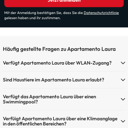
Jetzt anmelden
Mit der Anmeldung bestätigen Sie, dass Sie die
Datenschutzrichtlinie
gelesen haben und ihr zustimmen.
Häufig gestellte Fragen zu Apartamento Laura
Verfügt Apartamento Laura über WLAN-Zugang?
Apartamento Laura verfügt über WLAN-Zugang.
Sind Haustiere im Apartamento Laura erlaubt?
Haustiere sind im Apartamento Laura auf Anfrage und nach
Verfügt das Apartamento Laura über einen
Bezahlung im Hotel erlaubt. Prüfen Sie die Bedingungen.
Swimmingpool?
Ja, Apartamento Laura verfügt über ein Schwimmbad (dieser
Verfüigt Apartamento Laura über eine Klimaanglage
Service ist eventuell gebührenpflichtig). Hier finden Sie weitere
in den öffentlichen Bereichen?
Informationen über das Schwimmbad und andere Einrichtungen.