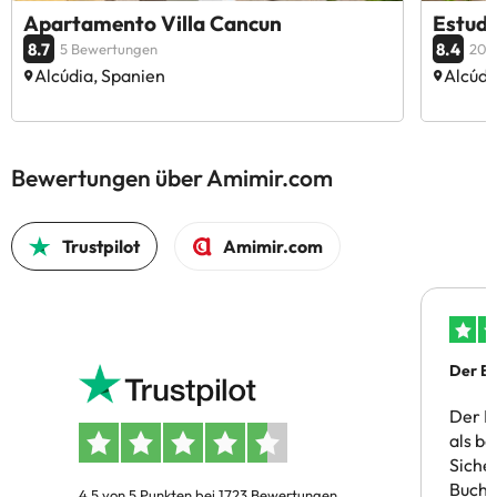
Apartamento Villa Cancun
Estudi
8.7
8.4
5 Bewertungen
20 
Alcúdia, Spanien
Alcúdi
Bewertungen über Amimir.com
Trustpilot
Amimir.com
Der Bu
Der B
als b
Siche
Buchu
4.5 von 5 Punkten bei 1723 Bewertungen