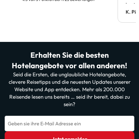
bestä
Doppe
K. Pi
verm
Erhalten Sie die besten
Hotelangebote vor allen anderen!
Seid die Ersten, die unglaubliche Hotelangebote,
clevere Reisetipps und die neuesten Updates unserer
Website und App entdecken. Mehr als 200.000
Reisende lesen uns bereits … seid ihr bereit, dabei zu
sein?
Geben sie ihre E-Mail Adresse ein