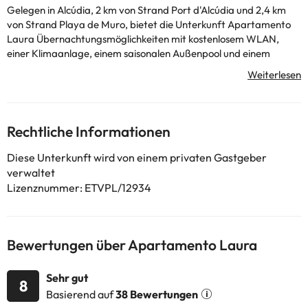
Gelegen in Alcúdia, 2 km von Strand Port d'Alcúdia und 2,4 km
von Strand Playa de Muro, bietet die Unterkunft Apartamento
Laura Übernachtungsmöglichkeiten mit kostenlosem WLAN,
einer Klimaanlage, einem saisonalen Außenpool und einem
Garten. Sie ist 4 km von Altstadt von Alcudia entfernt gelegen
und bietet einen Geldautomaten. Diese Ferienwohnung ist
versehen mit 1 Schlafzimmer, 1 Badezimmer, Bettwäsche.
Handtüchern, einem Flachbild-TV mit Satellitenkanälen, einer
voll ausgestatteten Küche und einer Terrasse mit Poolblick. Wenn
Rechtliche Informationen
Sie die Gegend erkunden möchten, finden Sie in der Umgebung
Möglichkeiten zum Wandern. Die Unterkunft Apartamento
Diese Unterkunft wird von einem privaten Gastgeber
Laura kann einen Fahrradverleih für Sie organisieren. Naturpark
verwaltet
S'Albufera de Mallorca liegt 4,7 km von der Unterkunft
Lizenznummer: ETVPL/12934
Apartamento Laura entfernt, während Kloster Lluc 31 km von
der Unterkunft entfernt ist. Der nächstgelegene Flughafen ist
der Flughafen Palma de Mallorca, 61 km von der Unterkunft
Apartamento Laura entfernt.
Bewertungen über Apartamento Laura
In dieser Unterkunft sind weder
Junggesellen-/Junggesellinnenabschiede noch ähnliche Feiern
Sehr gut
8
erlaubt. Von einem privaten Gastgeber geführt
Basierend auf
38 Bewertungen