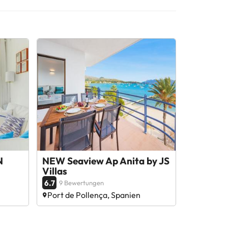
N
NEW Seaview Ap Anita by JS
Villas
6.7
9 Bewertungen
Port de Pollença, Spanien