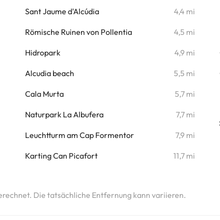
i
Sant Jaume d'Alcúdia
4,4 mi
i
Römische Ruinen von Pollentia
4,5 mi
Hidropark
4,9 mi
Alcudia beach
5,5 mi
Cala Murta
5,7 mi
Naturpark La Albufera
7,7 mi
Leuchtturm am Cap Formentor
7,9 mi
Karting Can Picafort
11,7 mi
erechnet. Die tatsächliche Entfernung kann variieren.