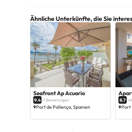
Ähnliche Unterkünfte, die Sie inter
Seafront Ap Acuario
Apar
9.4
8.7
7 Bewertungen
4
Port de Pollença, Spanien
Port