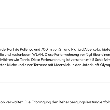
 del Port de Pollença und 700 m von Strand Platja d'Albercutx, biete
io und kostenlosem WLAN. Diese Ferienwohnung verfügt über einen B
ern, 3 Badezimmern, Bettwäsche. Handtüchern,
blick. In der Unterkunft Olympo können Gäste einen Whirlpool nutzen. Altstadt
ntfernt, während Naturpark S'Albufera de Mallorca 18 km entfernt i
o entfernt.
unggesellen-/Junggesellinnenabschiede noch ähnliche Feiern erlaubt.
chtig sein. Die entsprechenden Preise könnt ihr direkt bei der Unterk
erson verwaltet. Die Erbringung der Beherbergungsleistung erf
r Fragen habt, kontaktiert uns.