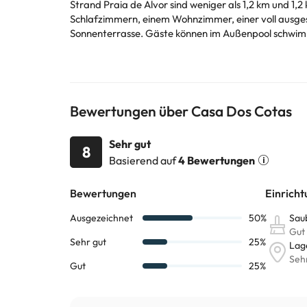
Strand Praia de Alvor sind weniger als 1,2 km und 1,2 km von dieser Villa und
Schlafzimmern, einem Wohnzimmer, einer voll ausgestatteten Küche sow
Sonnenterrasse. Gäste können im Außenpool schwimmen, im Garten entspannen, oder Wande
entfernt, während Strand Praia do Alemão 2,2 km ent
die Unterkunft bietet einen kostenpflichtigen Flugha
In dieser Unterkunft sind weder Junggesellen-/Junggesellinnenabschiede noch ähnliche Fe
Voraus mit. Nutzen Sie hierfür bei der Buchung das 
Bewertungen über Casa Dos Cotas
Einige der aufgeführten Leistungen können kostenpfli
können von der Unterkunft geändert werden. Wenn ih
Sehr gut
8
Basierend auf
4 Bewertungen