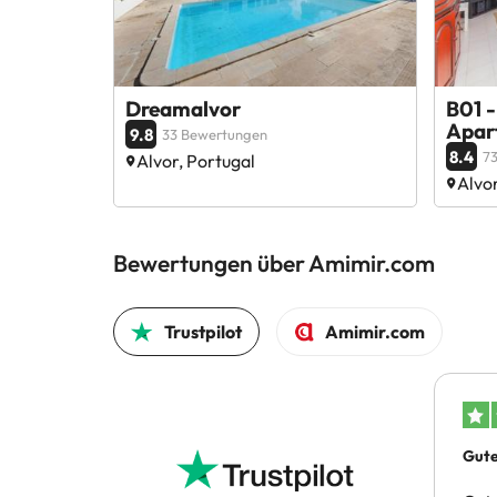
Dreamalvor
B01 -
Apar
9.8
33 Bewertungen
8.4
7
Alvor, Portugal
Alvor
Bewertungen über Amimir.com
Trustpilot
Amimir.com
Gute
Buch