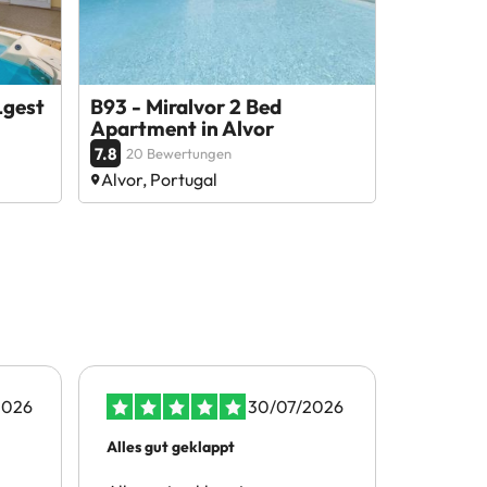
Lgest
B93 - Miralvor 2 Bed
Apartment in Alvor
7.8
20 Bewertungen
Alvor, Portugal
2026
30/07/2026
Alles gut geklappt
Nette Hil