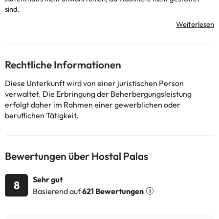
sind.
Einige der detaillierten Dienstleistungen können bezahlt werden.
Sie können ihre Preise direkt in der Einrichtung überprüfen. Diese
Informationen können von der Unterkunft geändert werden.
Rechtliche Informationen
Einige der aufgeführten Leistungen können kostenpflichtig sein.
Diese Unterkunft wird von einer juristischen Person
Die entsprechenden Preise könnt ihr direkt bei der Unterkunft
verwaltet. Die Erbringung der Beherbergungsleistung
erfragen. Alle Informationen auf dieser Seite können von der
erfolgt daher im Rahmen einer gewerblichen oder
Unterkunft geändert werden. Wenn ihr Fragen habt, kontaktiert
beruflichen Tätigkeit.
uns.
Bewertungen über Hostal Palas
Sehr gut
8
Basierend auf
621 Bewertungen