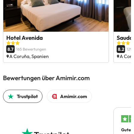
Hotel Avenida
Saudad
8.7
8.2
165 Bewertungen
129
A Coruña, Spanien
A Coru
Bewertungen über Amimir.com
Trustpilot
Amimir.com
Gutes 