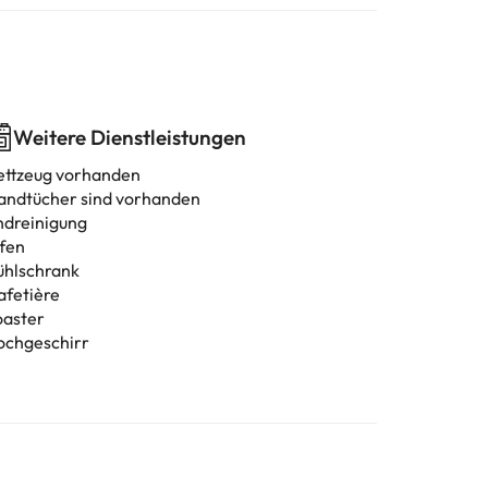
Weitere Dienstleistungen
ettzeug vorhanden
andtücher sind vorhanden
ndreinigung
fen
ühlschrank
afetière
oaster
ochgeschirr