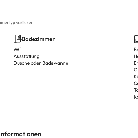
mmertyp variieren.
Badezimmer
WC
B
Ausstattung
H
Dusche oder Badewanne
E
O
K
C
T
K
 Informationen