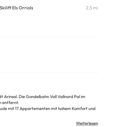
Skilift Els Orriols
2,5 mi
t Arinsal. Die Gondelbahn Vall Vallnord Pal im
 entfernt.
ebäude mit 17 Appartementen mit hohem Komfort und
Denken
Sie daran, dass Sie die Unterkunft im Voraus