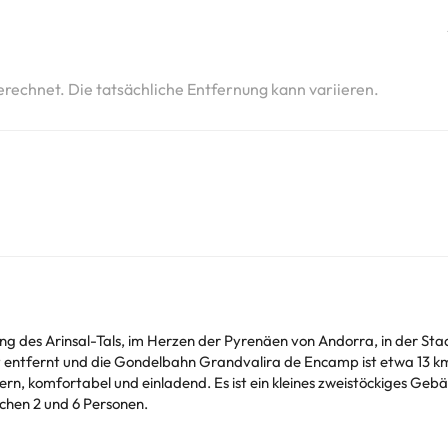
erechnet. Die tatsächliche Entfernung kann variieren.
g des Arinsal-Tals, im Herzen der Pyrenäen von Andorra, in der Stad
t entfernt und die Gondelbahn Grandvalira de Encamp ist etwa 13 km
rn, komfortabel und einladend. Es ist ein kleines zweistöckiges G
schen 2 und 6 Personen.
d Holz gebaut und passt sich vollständig der Umgebung an ;)
Öffnungszeiten
von
9:00 bis 12:30 Uhr und von 15:30 bis 20:00 Uhr