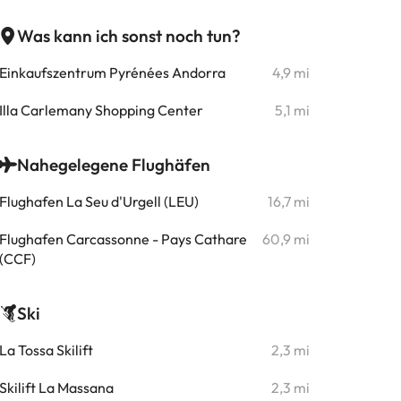
Was kann ich sonst noch tun?
Einkaufszentrum Pyrénées Andorra
4,9 mi
Illa Carlemany Shopping Center
5,1 mi
Nahegelegene Flughäfen
Flughafen La Seu d'Urgell (LEU)
16,7 mi
Flughafen Carcassonne - Pays Cathare
60,9 mi
(CCF)
Ski
La Tossa Skilift
2,3 mi
Skilift La Massana
2,3 mi