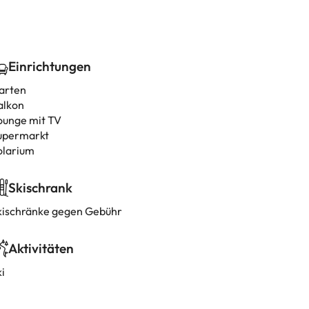
Einrichtungen
arten
alkon
ounge mit TV
upermarkt
olarium
Skischrank
kischränke gegen Gebühr
Aktivitäten
i