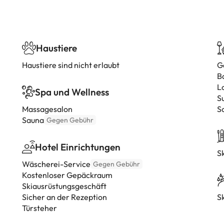
Haustiere
Haustiere sind nicht erlaubt
G
B
L
Spa und Wellness
S
Massagesalon
S
Sauna
Gegen Gebühr
Hotel Einrichtungen
S
Wäscherei-Service
Gegen Gebühr
Kostenloser Gepäckraum
Skiausrüstungsgeschäft
Sicher an der Rezeption
Sk
Türsteher