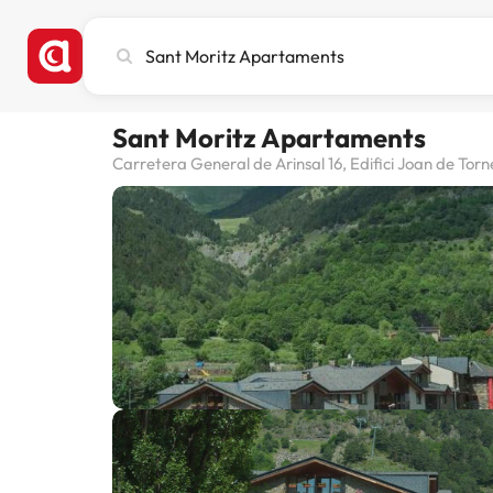
Stadt,
Hotel
oder
Reiseziel
Sant Moritz Apartaments
eingeben
Carretera General de Arinsal 16, Edifici Joan de Torn