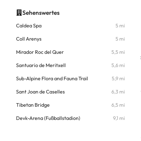
Sehenswertes
i
Caldea Spa
5 mi
i
Coll Arenys
5 mi
i
Mirador Roc del Quer
5,5 mi
i
Santuario de Meritxell
5,6 mi
i
Sub-Alpine Flora and Fauna Trail
5,9 mi
i
Sant Joan de Caselles
6,3 mi
i
Tibetan Bridge
6,5 mi
i
Devk-Arena (Fußballstadion)
9,1 mi