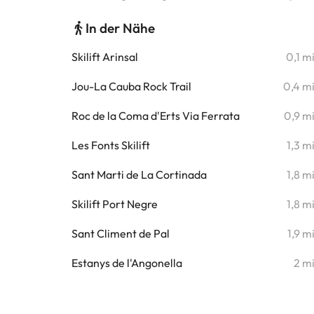
In der Nähe
Skilift Arinsal
0,1 m
Jou-La Cauba Rock Trail
0,4 m
Roc de la Coma d'Erts Via Ferrata
0,9 m
Les Fonts Skilift
1,3 m
Sant Marti de La Cortinada
1,8 m
Skilift Port Negre
1,8 m
Sant Climent de Pal
1,9 m
Estanys de l'Angonella
2 m