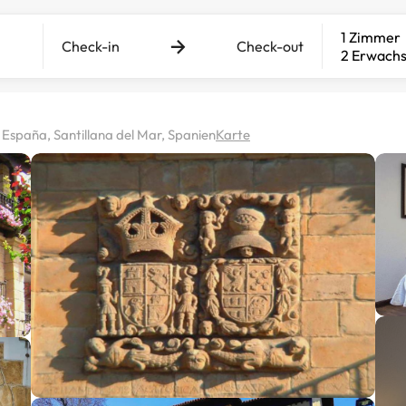
1 Zimmer
Check-in
Check-out
2 Erwach
, España, Santillana del Mar, Spanien
Karte