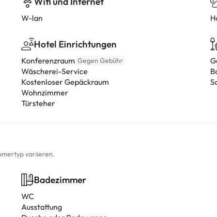
Wifi und Internet
W-lan
Ha
Hotel Einrichtungen
Konferenzraum
G
Gegen Gebühr
Wäscherei-Service
B
Kostenloser Gepäckraum
S
Wohnzimmer
Türsteher
mmertyp variieren.
Badezimmer
WC
Ausstattung