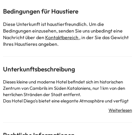
Bedingungen für Haustiere
Diese Unterkunft ist haustierfreundlich. Um die
Bedingungen einzusehen, senden Sie uns unbedingt eine
Nachricht über den
Kontaktbereich
, in der Sie das Gewicht
Ihres Haustieres angeben.
Unterkunftsbeschreibung
Dieses kleine und moderne Hotel befindet sich im historischen
Zentrum von Cambrils im Süden Kataloniens, nur 1 km von den
herrlichen Stränden der Stadt entfernt.
Das Hotel Diego's bietet eine elegante Atmosphäre und verfügt
über das Axia Restaurant, in dem ausgezeichnete moderne
Gerichte serviert werden.
In unmittelbarer Nähe befinden sich zahlreiche hochwertige
Golfplätze, von denen 5 weniger als eine Autostunde vom Hotel
entfernt liegen. Der Themenpark Port Aventura liegt 6 km