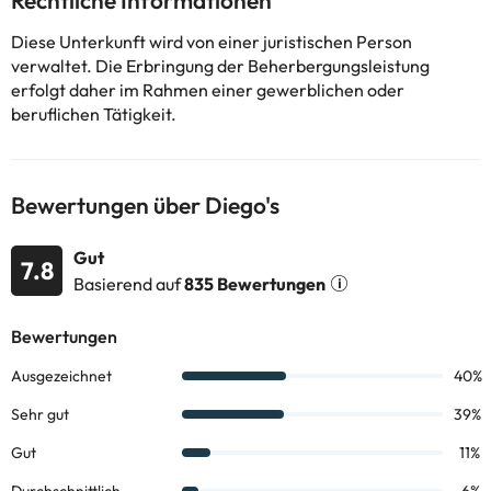
Rechtliche Informationen
entfernt.
Einige der detaillierten Dienstleistungen können bezahlt werden.
Diese Unterkunft wird von einer juristischen Person
Sie können Ihre Preise direkt in der Unterkunft überprüfen. Diese
verwaltet. Die Erbringung der Beherbergungsleistung
Informationen können von der Unterkunft geändert werden.
erfolgt daher im Rahmen einer gewerblichen oder
beruflichen Tätigkeit.
Einige der aufgeführten Leistungen können kostenpflichtig sein.
Die entsprechenden Preise könnt ihr direkt bei der Unterkunft
erfragen. Alle Informationen auf dieser Seite können von der
Bewertungen über Diego's
Unterkunft geändert werden. Wenn ihr Fragen habt, kontaktiert
uns.
Gut
7.8
Basierend auf
835 Bewertungen