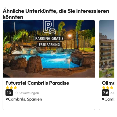
Ähnliche Unterkünfte, die Sie interessieren
könnten
Futurotel Cambrils Paradise
Olimar
10
7.8
10 Bewertungen
636
Cambrils, Spanien
Cambri