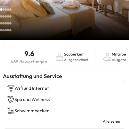
9.6
Sauberkeit
Mitarbeit
Ausgezeichnet
Ausgezeic
468 Bewertungen
​Ausstattung und Service
Wifi und Internet
Spa und Wellness
Schwimmbecken
Alle sehen