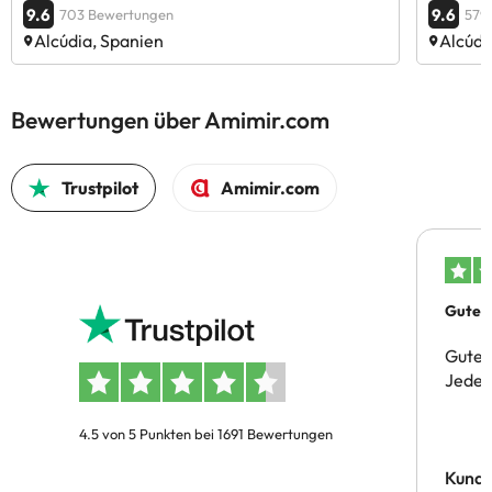
9.6
9.6
703 Bewertungen
579
Alcúdia, Spanien
Alcúdi
Bewertungen über Amimir.com
Trustpilot
Amimir.com
Gutes 
Gute 
Jeder 
4.5 von 5 Punkten bei 1691 Bewertungen
Kund