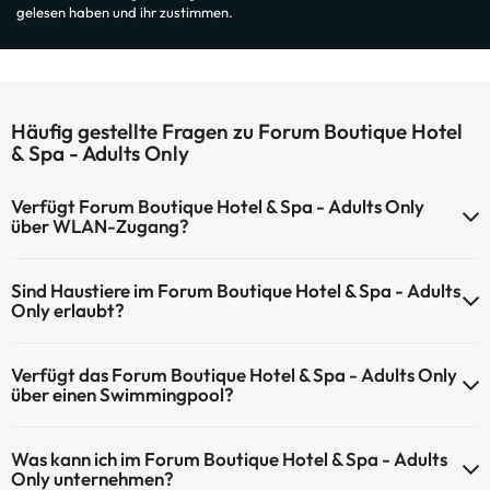
gelesen haben und ihr zustimmen.
Häufig gestellte Fragen zu Forum Boutique Hotel
& Spa - Adults Only
Verfügt Forum Boutique Hotel & Spa - Adults Only
über WLAN-Zugang?
Forum Boutique Hotel & Spa - Adults Only verfügt über WLAN-
Sind Haustiere im Forum Boutique Hotel & Spa - Adults
Zugang.
Only erlaubt?
Haustiere sind im Forum Boutique Hotel & Spa - Adults Only nicht
Verfügt das Forum Boutique Hotel & Spa - Adults Only
erlaubt.
über einen Swimmingpool?
Ja, Forum Boutique Hotel & Spa - Adults Only verfügt über ein
Was kann ich im Forum Boutique Hotel & Spa - Adults
Schwimmbad (dieser Service ist eventuell gebührenpflichtig). Hier
Only unternehmen?
finden Sie weitere Informationen über das Schwimmbad und