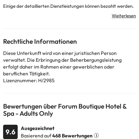
Einige der detaillierten Dienstleistungen können bezahlt werden.
Sie können ihre Preise direkt in der Einrichtung überprüfen. Diese
Informationen können von der Unterkunft geändert werden.
Einige der aufgeführten Leistungen können kostenpflichtig sein.
Rechtliche Informationen
Die entsprechenden Preise könnt ihr direkt bei der Unterkunft
erfragen. Alle Informationen auf dieser Seite können von der
Diese Unterkunft wird von einer juristischen Person
Unterkunft geändert werden. Wenn ihr Fragen habt, kontaktiert
verwaltet. Die Erbringung der Beherbergungsleistung
uns.
erfolgt daher im Rahmen einer gewerblichen oder
beruflichen Tätigkeit.
Lizenznummer: H/2985
Bewertungen über Forum Boutique Hotel &
Spa - Adults Only
Ausgezeichnet
9.6
Basierend auf
468 Bewertungen