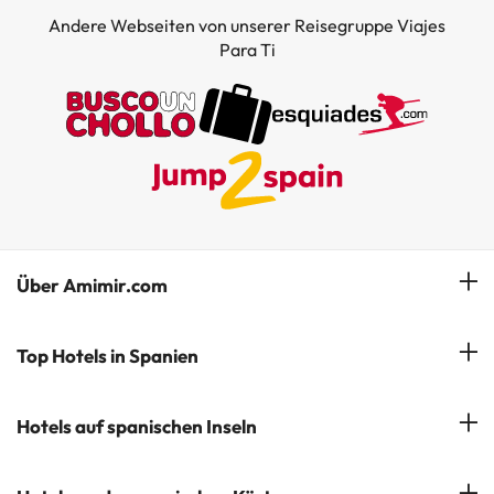
Andere Webseiten von unserer Reisegruppe Viajes
Para Ti
Über Amimir.com
Unser Team
Top Hotels in Spanien
Meine Buchung
Hotels in Salou
Hotels auf spanischen Inseln
Newsletter abonnieren
Hotels in Benidorm
Company Group - ViajesParaTi
Hotels auf Mallorca