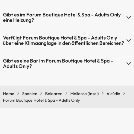
andere Einrichtungen.
Forum Boutique Hotel & Spa - Adults Only bietet die folgenden
Gibt es im Forum Boutique Hotel & Spa - Adults Only
Aktivitäten an (einige davon können kostenpflichtig sein):
Außenpool (Sommersaison)
eine Heizung?
Masseur
Ja, Forum Boutique Hotel & Spa - Adults Only hat eine Heizung in den
Verfüigt Forum Boutique Hotel & Spa - Adults Only
Gemeinschaftsräumen.
über eine Klimaanglage in den öffentlichen Bereichen?
Ja, Forum Boutique Hotel & Spa - Adults Only hat eine Klimaanlage in
Gibt es eine Bar im Forum Boutique Hotel & Spa -
den Gemeinschaftsräumen.
Adults Only?
Ja, Forum Boutique Hotel & Spa - Adults Only hat eine Bar.
Home
Spanien
Balearen
Mallorca (Insel)
Alcúdia
Forum Boutique Hotel & Spa - Adults Only