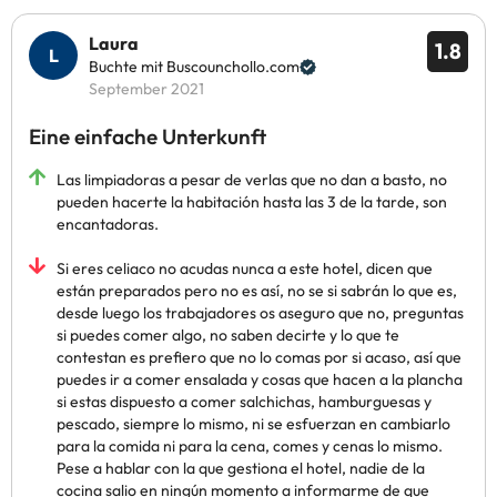
Laura
1.8
Buchte mit Buscounchollo.com
September 2021
Eine einfache Unterkunft
Las limpiadoras a pesar de verlas que no dan a basto, no
pueden hacerte la habitación hasta las 3 de la tarde, son
encantadoras.
Si eres celiaco no acudas nunca a este hotel, dicen que
están preparados pero no es así, no se si sabrán lo que es,
desde luego los trabajadores os aseguro que no, preguntas
si puedes comer algo, no saben decirte y lo que te
contestan es prefiero que no lo comas por si acaso, así que
puedes ir a comer ensalada y cosas que hacen a la plancha
si estas dispuesto a comer salchichas, hamburguesas y
pescado, siempre lo mismo, ni se esfuerzan en cambiarlo
para la comida ni para la cena, comes y cenas lo mismo.
Pese a hablar con la que gestiona el hotel, nadie de la
cocina salio en ningún momento a informarme de que