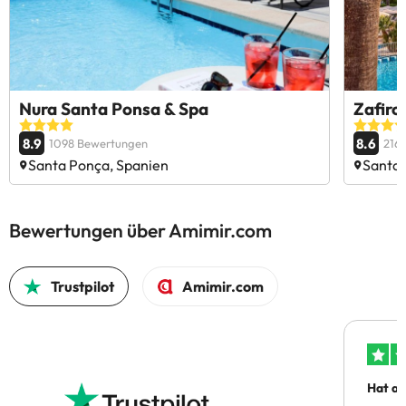
Nura Santa Ponsa & Spa
Zafiro
8.9
8.6
1098 Bewertungen
216
Santa Ponça, Spanien
Santa 
Bewertungen über Amimir.com
Trustpilot
Amimir.com
Hat al