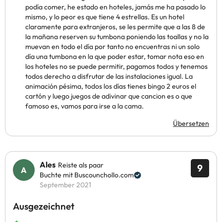
podía comer, he estado en hoteles, jamás me ha pasado lo
mismo, y lo peor es que tiene 4 estrellas. Es un hotel
claramente para extranjeros, se les permite que a las 8 de
la mañana reserven su tumbona poniendo las toallas y no la
muevan en todo el día por tanto no encuentras ni un solo
día una tumbona en la que poder estar, tomar nota eso en
los hoteles no se puede permitir, pagamos todos y tenemos
todos derecho a disfrutar de las instalaciones igual. La
animación pésima, todos los días tienes bingo 2 euros el
cartón y luego juegos de adivinar que cancion es o que
famoso es, vamos para irse a la cama.
Übersetzen
Ales
Reiste als paar
9
Buchte mit Buscounchollo.com
September 2021
Ausgezeichnet