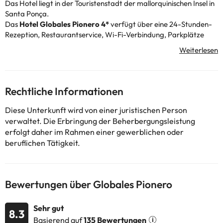
Das Hotel liegt in der Touristenstadt der mallorquinischen Insel in
Santa Ponça.
Das
Hotel Globales Pionero 4*
verfügt über eine 24-Stunden-
Rezeption, Restaurantservice, Wi-Fi-Verbindung, Parkplätze
sowie einen Außenpool zum Badezimmeren. Darüber hinaus
können Sie sich in den großzügigen Bereichen der Unterkunft
entspannen.
Die Zimmer verfügen über einen kostenpflichtigen Safe,
Fernseher, Wi-Fi-Verbindung, einen Balkon mit Außenblick und
Rechtliche Informationen
ein komplettes Badezimmerezimmer mit Dusche und
Haartrockner.
Diese Unterkunft wird von einer juristischen Person
Sie wohnen nur 400 m vom Strand Santa Ponça entfernt.
verwaltet. Die Erbringung der Beherbergungsleistung
Darüber hinaus können Sie den Archäologischen Park - Puig de
erfolgt daher im Rahmen einer gewerblichen oder
Sa Morisca 1,3 km entfernt - besuchen.
beruflichen Tätigkeit.
Buchen Sie jetzt im
Globales Pionero 4* Hotel
und genießen Sie
ein paar Tage auf den Balearen.
Einige der detaillierten Dienstleistungen können bezahlt werden.
Bewertungen über Globales Pionero
Sie können die Preise direkt in der Einrichtung überprüfen. Die
Unterkunft kann die Art und Weise, wie sie ihren Catering-Service
Sehr gut
8.3
anbietet, je nach Bedarf ändern
. Diese Informationen können von
Basierend auf
135 Bewertungen
der Unterkunft geändert werden.