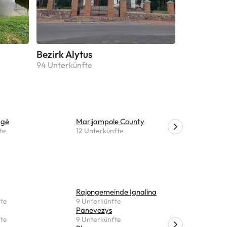
Bezirk Alytus
94 Unterkünfte
agė
Marijampole County
Bezirk Siau
te
12 Unterkünfte
9 Unterkü
Rajongemeinde Ignalina
Stanioniai
fte
9 Unterkünfte
5 Unterkü
Panevezys
Maišiagal
fte
9 Unterkünfte
5 Unterkü