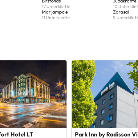
Birštonas
Juodkrantė
e
17 Unterkünfte
10 Unterkün
Marijampole
Zarasai
e
11 Unterkünfte
9 Unterkünf
ort Hotel LT
Park Inn by Radisson Vi