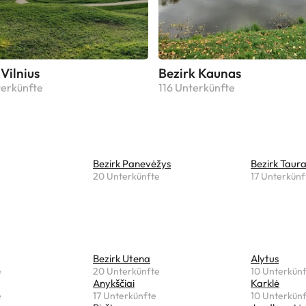
 Vilnius
Bezirk Kaunas
erkünfte
116 Unterkünfte
Bezirk Panevėžys
Bezirk Taur
20 Unterkünfte
17 Unterkünf
Bezirk Utena
Alytus
e
20 Unterkünfte
10 Unterkün
Anykščiai
Karklė
e
17 Unterkünfte
10 Unterkün