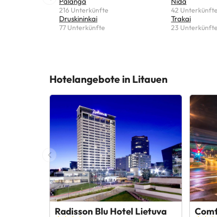
Palanga
Nida
216 Unterkünfte
42 Unterkünft
Druskininkai
Trakai
77 Unterkünfte
23 Unterkünft
Hotelangebote in Litauen
Radisson Blu Hotel Lietuva
Comf