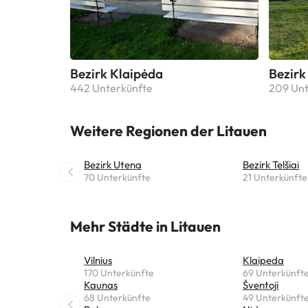
Bezirk Klaipėda
Bezirk
442 Unterkünfte
209 Unt
Weitere Regionen der Litauen
Bezirk Utena
Bezirk Telšiai
70 Unterkünfte
21 Unterkünfte
Mehr Städte in Litauen
Vilnius
Klaipeda
170 Unterkünfte
69 Unterkünft
Kaunas
Šventoji
68 Unterkünfte
49 Unterkünft