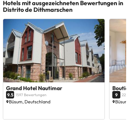
Hotels mit ausgezeichneten Bewertungen in
Distrito de Dithmarschen
Grand Hotel Nautimar
Boutiq
9.5
9
1597 Bewertungen
222
Büsum, Deutschland
Büsum