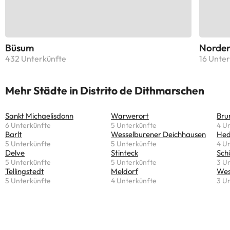
Büsum
Norder
432 Unterkünfte
16 Unte
Mehr Städte in Distrito de Dithmarschen
Sankt Michaelisdonn
Warwerort
Bru
6 Unterkünfte
5 Unterkünfte
4 U
Barlt
Wesselburener Deichhausen
Hed
5 Unterkünfte
5 Unterkünfte
4 U
Delve
Stinteck
Sch
5 Unterkünfte
5 Unterkünfte
3 U
Tellingstedt
Meldorf
Wes
5 Unterkünfte
4 Unterkünfte
3 U