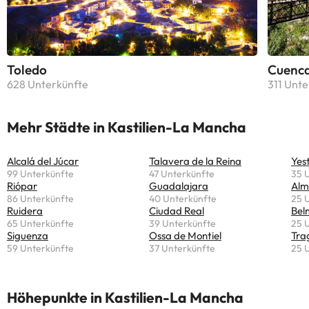
Toledo
Cuenc
628 Unterkünfte
311 Unte
Mehr Städte in Kastilien-La Mancha
Alcalá del Júcar
Talavera de la Reina
Yes
99 Unterkünfte
47 Unterkünfte
35 
Riópar
Guadalajara
Alm
86 Unterkünfte
40 Unterkünfte
25 
Ruidera
Ciudad Real
Bel
65 Unterkünfte
39 Unterkünfte
25 
Siguenza
Ossa de Montiel
Tra
59 Unterkünfte
37 Unterkünfte
25 
Höhepunkte in Kastilien-La Mancha