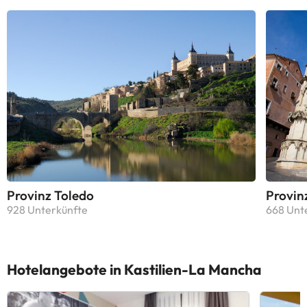
Provinz Toledo
Provin
928 Unterkünfte
668 Unt
Hotelangebote in Kastilien-La Mancha