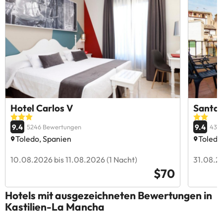
Hotel Carlos V
Santa 
9.4
9.4
5246 Bewertungen
435
Toledo, Spanien
Toledo
10.08.2026 bis 11.08.2026 (1 Nacht)
31.08.2
$70
Hotels mit ausgezeichneten Bewertungen in
Kastilien-La Mancha