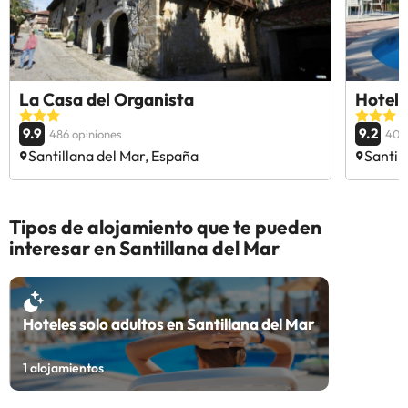
La Casa del Organista
Hotel 
9.9
9.2
486 opiniones
404
Santillana del Mar, España
Santil
Tipos de alojamiento que te pueden
interesar en Santillana del Mar
Hoteles solo adultos en Santillana del Mar
1
alojamientos