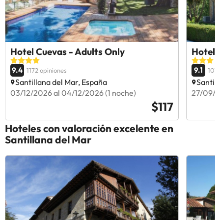
Hotel Cuevas - Adults Only
Hotel 
9.4
9.1
1172 opiniones
1079
Santillana del Mar, España
Santil
03/12/2026 al 04/12/2026 (1 noche)
27/09/2
$117
Hoteles con valoración excelente en
Santillana del Mar