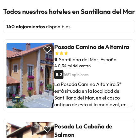
Todos nuestros hoteles en Santillana del Mar
140 alojamientos
disponibles
Posada Camino de Altamira
Santillana del Mar, España
A 0,34 mi del centro
8.2
1681 opiniones
La Posada Camino Altamira 3*
está situada en la localidad de
Santillana del Mar, en el casco
antiguo de esta villa medieval, en la
costa occidental de Cantabria. El
alojamiento cuenta con una
recepción con horario de de 8:30h
Posada La Cabaña de
a 20:00h (es imprescindible avisar
Salmon