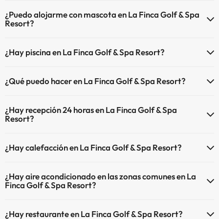
El La Finca Golf & Spa Resort dispone de Wi-Fi.
¿Puedo alojarme con mascota en La Finca Golf & Spa
Resort?
En La Finca Golf & Spa Resort no se admiten mascotas.
¿Hay piscina en La Finca Golf & Spa Resort?
Sí, La Finca Golf & Spa Resort tiene piscina (este servicio puede ser
¿Qué puedo hacer en La Finca Golf & Spa Resort?
de pago) Aquí tienes más info sobre la piscina y otras instalaciones.
El La Finca Golf & Spa Resort dispone de las siguientes actividades
Piscina al aire libre (temporada de verano)
¿Hay recepción 24 horas en La Finca Golf & Spa
(algunas pueden ser de pago).
Resort?
Masajista
Sí, La Finca Golf & Spa Resort tiene recepción 24 horas.
¿Hay calefacción en La Finca Golf & Spa Resort?
Sí, La Finca Golf & Spa Resort tiene calefacción en las zonas
¿Hay aire acondicionado en las zonas comunes en La
comunes.
Finca Golf & Spa Resort?
Sí, La Finca Golf & Spa Resort tiene aire acondicionado en las zonas
¿Hay restaurante en La Finca Golf & Spa Resort?
comunes.