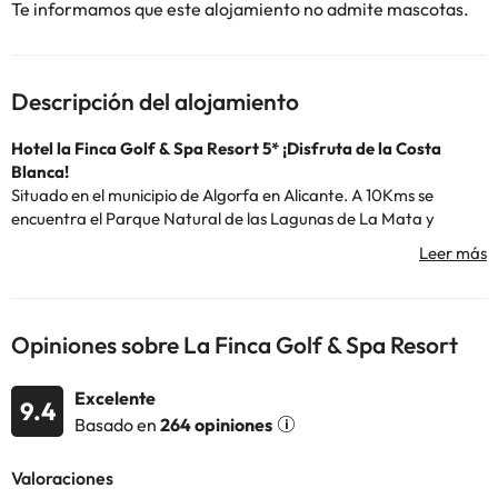
Te informamos que este alojamiento no admite mascotas.
Descripción del alojamiento
Hotel la Finca Golf & Spa Resort 5* ¡Disfruta de la Costa
Blanca!
Situado en el municipio de Algorfa en Alicante. A 10Kms se
encuentra el Parque Natural de las Lagunas de La Mata y
Torrevieja.
El hotel cuenta con recepción 24 horas, Wi-Fi gratuito en todo el
establecimiento, parking interior y exterior y campo de
golf. También cuentan con un spa y centro de bienestar (de
Opiniones sobre La Finca Golf & Spa Resort
pago) donde podrás disfrutar de una piscina interior, jacuzzi,
cascada, cuello de cisne, volcán de burbujas, cabina de
Excelente
cromoterapia, cabina de hielo, sauna finlandesa y baño turco.
9.4
Basado en
264 opiniones
El resort tiene un total de 120 habitaciones que están totalmente
equipadas con amplias terrazas, todas con vistas y con amplios