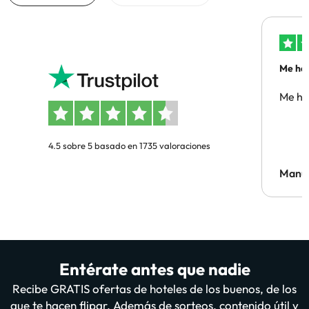
Me ha 
Me ha
4.5 sobre 5 basado en 1735 valoraciones
Manue
Entérate antes que nadie
Recibe GRATIS ofertas de hoteles de los buenos, de los
que te hacen flipar. Además de sorteos, contenido útil y