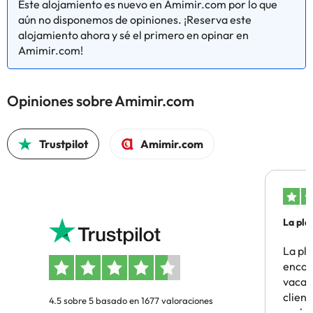
Este alojamiento es nuevo en Amimir.com por lo que
municipio y pasees por sus calles estrechas y empinadas. A lo
aún no disponemos de opiniones. ¡Reserva este
largo de tu paseo te cruzarás con casas señoriales, como la Casa
alojamiento ahora y sé el primero en opinar en
Balsebre. En la zona también encontrarás rutas de senderismo,
Amimir.com!
bodegas con denominación de origen, entre muchos otros
planes.
¡Reserva ya en la
Casa Ecològica La Fatarella
y descubre la
Fatarella con amigos o en familia!
Opiniones sobre Amimir.com
Algunos de los servicios detallados pueden ser de pago. Puedes
Trustpilot
Amimir.com
consultar sus tarifas directamente en el establecimiento. Toda la
información de esta ficha está sujeta a cambios por parte del
alojamiento. Si tienes dudas, contáctanos.
La pla
La pl
encon
vacaci
clien
4.5 sobre 5 basado en 1677 valoraciones
probl