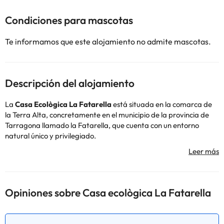
Condiciones para mascotas
Te informamos que este alojamiento no admite mascotas.
Descripción del alojamiento
La
Casa Ecològica La Fatarella
está situada en la comarca de
la Terra Alta, concretamente en el municipio de la provincia de
Tarragona llamado la Fatarella, que cuenta con un entorno
natural único y privilegiado.
El alojamiento cuenta con recepción con horario establecido,
restaurante, jardín, conexión wi-fi gratuita y parking exterior
gratuito. Además, cuenta con un local multifuncional con un billar,
un futbolín, juegos de mesa, ¡y más!
Sus habitaciones están equipadas y cuentan con televisión,
Opiniones sobre Casa ecològica La Fatarella
calefacción refractaria, conexión wi-fi gratuita y baño completa
con ducha, secador de pelo y amenities.
Si te alojas en la Fatarella te recomendamos que visites el