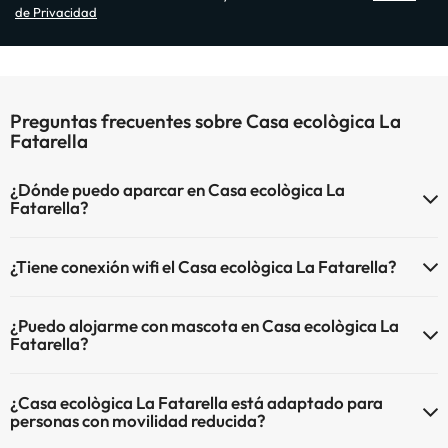
de Privacidad
Preguntas frecuentes sobre Casa ecològica La
Fatarella
¿Dónde puedo aparcar en Casa ecològica La
Fatarella?
Si te alojas en Casa ecològica La Fatarella tienes estas posibilidades
¿Tiene conexión wifi el Casa ecològica La Fatarella?
de aparcamiento (bajo disponibilidad):
El Casa ecològica La Fatarella dispone de Wi-Fi.
Parking exterior
¿Puedo alojarme con mascota en Casa ecològica La
Fatarella?
En Casa ecològica La Fatarella no se admiten mascotas.
¿Casa ecològica La Fatarella está adaptado para
personas con movilidad reducida?