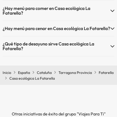
Sí, Casa ecològica La Fatarella está adaptado para personas con
¿Hay menú para comer en Casa ecològica La
movilidad reducida.
Fatarella?
Si te alojas en Casa ecològica La Fatarella podrás disfrutar de
¿Hay menú para cenar en Casa ecològica La Fatarella?
comida tipo menú.
Si te alojas en Casa ecològica La Fatarella podrás disfrutar de cena
¿Qué tipo de desayuno sirve Casa ecològica La
tipo menú.
Fatarella?
El Casa ecològica La Fatarella sirve desayuno continental.
Inicio
España
Cataluña
Tarragona Provincia
Fatarella
Casa ecològica La Fatarella
Otras iniciativas de éxito del grupo "Viajes Para Ti"