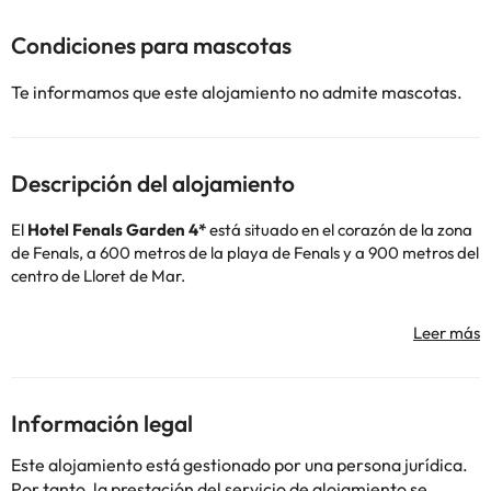
Condiciones para mascotas
Te informamos que este alojamiento no admite mascotas.
Descripción del alojamiento
El
Hotel Fenals Garden 4*
está situado en el corazón de la zona
de Fenals, a 600 metros de la playa de Fenals y a 900 metros del
centro de Lloret de Mar.
El hotel dispone de recepción 24 horas, para que te puedan
atender siempre que lo necesites, aire acondicionado y
calefacción, conexión wifi gratuita, así como parking interior y
exterior (de pago).
Información legal
Las habitaciones disponen de conexión wifi gratuita, aire
acondicionado, televisión, teléfono, caja fuerte (de pago), mesa-
Este alojamiento está gestionado por una persona jurídica.
escritorio y un baño equipado con bañera, secador de pelo y
Por tanto, la prestación del servicio de alojamiento se