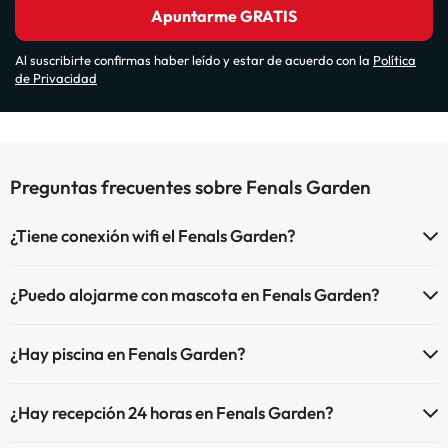
Apuntarme GRATIS
Al suscribirte confirmas haber leído y estar de acuerdo con la
Política
de Privacidad
Preguntas frecuentes sobre Fenals Garden
¿Tiene conexión wifi el Fenals Garden?
El Fenals Garden dispone de Wi-Fi.
¿Puedo alojarme con mascota en Fenals Garden?
En Fenals Garden no se admiten mascotas.
¿Hay piscina en Fenals Garden?
Sí, Fenals Garden tiene piscina (este servicio puede ser de pago)
¿Hay recepción 24 horas en Fenals Garden?
Aquí tienes más info sobre la piscina y otras instalaciones.