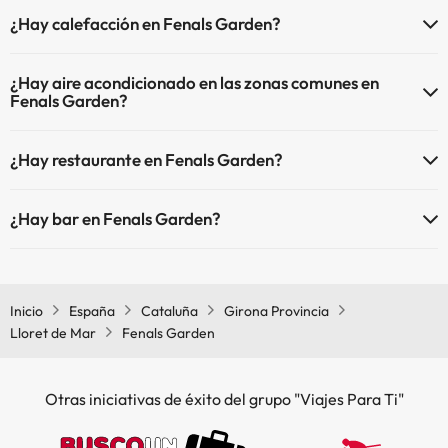
Sí, Fenals Garden tiene recepción 24 horas.
Piscina al aire libre (temporada de verano)
¿Hay calefacción en Fenals Garden?
Piscina al aire libre (toda la temporada)
Sí, Fenals Garden tiene calefacción en las zonas comunes.
¿Hay aire acondicionado en las zonas comunes en
Fenals Garden?
Sí, Fenals Garden tiene aire acondicionado en las zonas comunes.
¿Hay restaurante en Fenals Garden?
Sí, Fenals Garden tiene restaurante.
¿Hay bar en Fenals Garden?
Sí, Fenals Garden tiene bar.
Inicio
España
Cataluña
Girona Provincia
Lloret de Mar
Fenals Garden
Otras iniciativas de éxito del grupo "Viajes Para Ti"