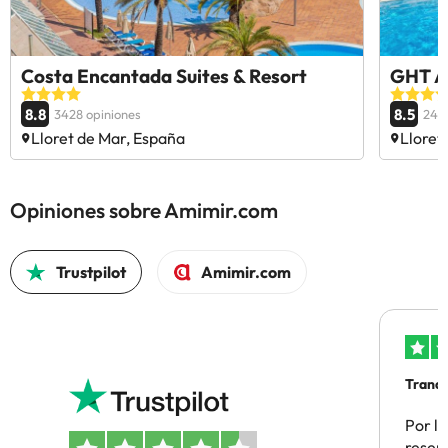
Costa Encantada Suites & Resort
GHT A
8.8
8.5
3428 opiniones
240
Lloret de Mar, España
Lloret
Opiniones sobre Amimir.com
Trustpilot
Amimir.com
Tranqu
Por la
reserv