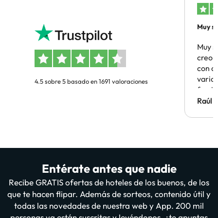
Muy sa
Muy s
creo 
con c
vario
4.5 sobre 5 basado en 1691 valoraciones
famil
Hotel 
Raúl 
vuestr
Entérate antes que nadie
Recibe GRATIS ofertas de hoteles de los buenos, de los
que te hacen flipar. Además de sorteos, contenido útil y
todas las novedades de nuestra web y App. 200 mil
personas ya están suscritas y leyéndonos, ¿te apuntas