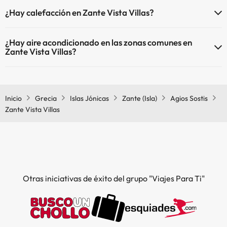
Sí, Zante Vista Villas tiene piscina (este servicio puede ser de pago)
¿Hay calefacción en Zante Vista Villas?
Aquí tienes más info sobre la piscina y otras instalaciones.
Sí, Zante Vista Villas tiene calefacción en las zonas comunes.
Piscina al aire libre (temporada de verano)
¿Hay aire acondicionado en las zonas comunes en
Zante Vista Villas?
Sí, Zante Vista Villas tiene aire acondicionado en las zonas comunes.
Inicio
Grecia
Islas Jónicas
Zante (Isla)
Agios Sostis
Zante Vista Villas
Otras iniciativas de éxito del grupo "Viajes Para Ti"