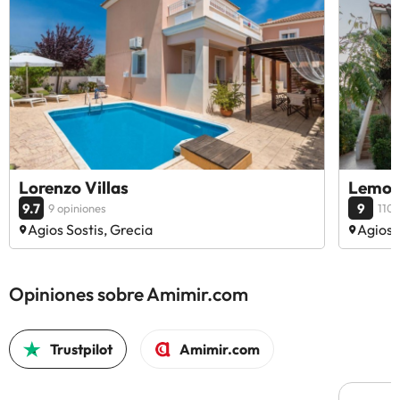
Lorenzo Villas
Lemon
9.7
9
9 opiniones
110 
Agios Sostis, Grecia
Agios 
Opiniones sobre Amimir.com
Trustpilot
Amimir.com