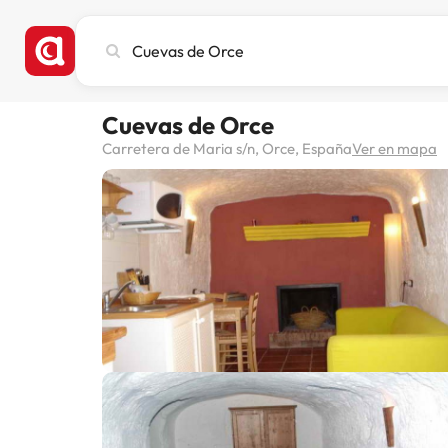
Busca
ciudad,
hotel
o
Cuevas de Orce
destino
Carretera de Maria s/n, Orce, España
Ver en mapa