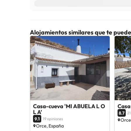
Alojamientos similares que te puede
Casa-cueva 'MI ABUELA L O
Casa
L A'
8.7
21
9.1
19 opiniones
Orce
Orce, España