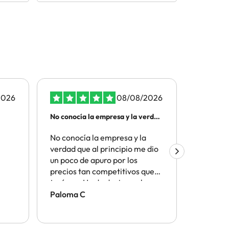
2026
08/08/2026
No conocía la empresa y la verdad
Todo bie
que…
otros…
No conocía la empresa y la
Todo bi
verdad que al principio me dio
que en o
un poco de apuro por los
precios tan competitivos que
tenían... He de decir que ha
sido todo de 10 y seguro
Paloma C
Julio M
reservo muchas más veces con
ellos. Todo fácil y sencillo y una
experiencia muy buena.