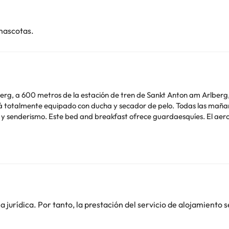
mascotas.
erg, a 600 metros de la estación de tren de Sankt Anton am Arlberg, 
de soltero o soltera ni fiestas similares. Informa a Haus Fallesin con
 al hacer la reserva o ponerte en contacto directamente con el aloja
 18 años solo pueden alojarse si van acompañadas de alguno de sus pr
jurídica. Por tanto, la prestación del servicio de alojamiento s
o. Puedes consultar sus tarifas directamente en el establecimiento. 
contáctanos.