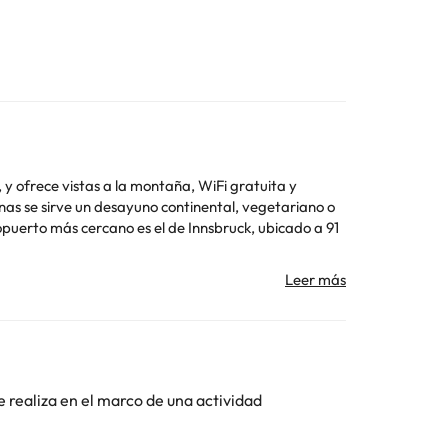
y ofrece vistas a la montaña, WiFi gratuita y
 antelación de tu hora prevista de llegada. Para ello,
miento. Los datos de contacto aparecen en la
ogenitores o tutores legales.
e realiza en el marco de una actividad
Toda la información de esta ficha está sujeta a