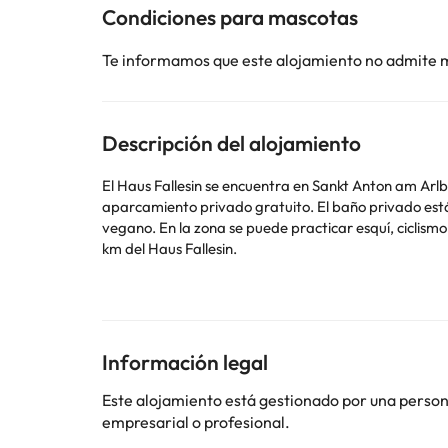
Condiciones para mascotas
Te informamos que este alojamiento no admite 
Descripción del alojamiento
El Haus Fallesin se encuentra en Sankt Anton am Arlb
aparcamiento privado gratuito. El baño privado está totalmente equipado con ducha y secador de pelo. Todas las mañanas se sirve un desayuno continental, vegetariano o
vegano. En la zona se puede practicar esquí, ciclismo y senderismo. Este bed and breakfast ofrece guardaesquíes. El aeropuerto más cercano es el de Innsbruck, ubicado a 91
km del Haus Fallesin.
En este alojamiento no se pueden celebrar despedidas 
puedes utilizar el apartado de peticiones especiales
confirmación de la reserva. Las personas menores de
Información legal
Este alojamiento está gestionado por una persona 
Algunos de los servicios detallados pueden ser de pag
empresarial o profesional.
cambios por parte del alojamiento. Si tienes dudas, 