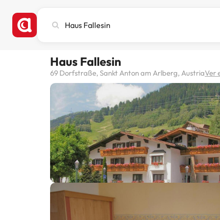
Busca
ciudad,
hotel
o
Haus Fallesin
destino
69 Dorfstraße, Sankt Anton am Arlberg, Austria
Ver 