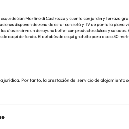
de esquí de San Martino di Castrozza y cuenta con jardín y terraza gr
esayuno buffet con productos dulces y salados. El Chalet Prà delle Nasse está situado en la parte
stas de esquí de fondo. El autobús de esquí gratuito para a solo 30 me
o. Puedes consultar sus tarifas directamente en el establecimiento. 
contáctanos.
jurídica. Por tanto, la prestación del servicio de alojamiento s
se