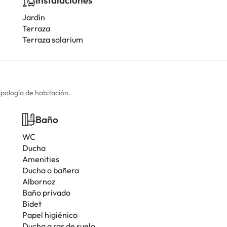
Instalaciones
Jardín
Terraza
Terraza solarium
ipología de habitación.
Baño
WC
Ducha
Amenities
Ducha o bañera
Albornoz
Baño privado
Bidet
Papel higiénico
Ducha a ras de suelo