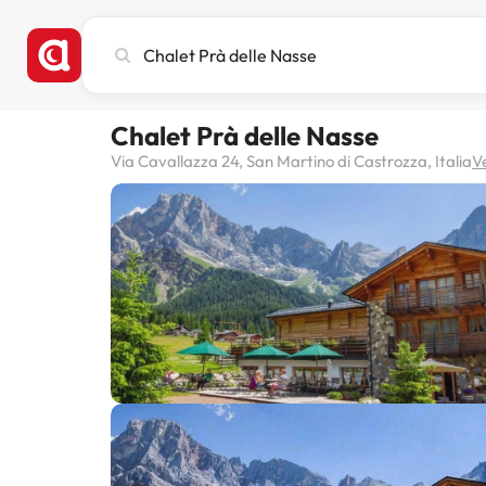
Busca
ciudad,
hotel
o
Chalet Prà delle Nasse
destino
Via Cavallazza 24, San Martino di Castrozza, Italia
V