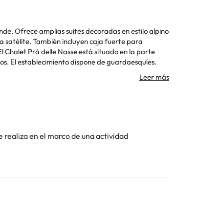
ande. Ofrece amplias suites decoradas en estilo alpino
tros. El establecimiento dispone de guardaesquíes.
Toda la información de esta ficha está sujeta a
e realiza en el marco de una actividad