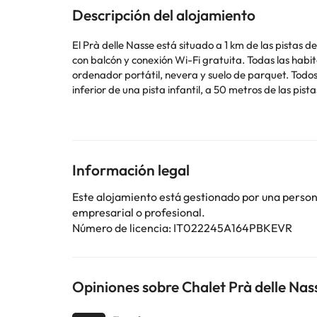
Descripción del alojamiento
El Prà delle Nasse está situado a 1 km de las pistas 
con balcón y conexión Wi-Fi gratuita. Todas las habitaciones disponen de zona de estar con sofá y TV de pantalla plana vía satélite. También incluyen caja fuerte para
ordenador portátil, nevera y suelo de parquet. Todos los días se sirve un d
inferior de una pista infantil, a 50 metros de las pi
Gestionado por un particular
Información legal
Algunos de los servicios detallados pueden ser de pag
cambios por parte del alojamiento. Si tienes dudas, 
Este alojamiento está gestionado por una persona 
empresarial o profesional.
Número de licencia: IT022245A164PBKEVR
Opiniones sobre Chalet Prà delle Nas