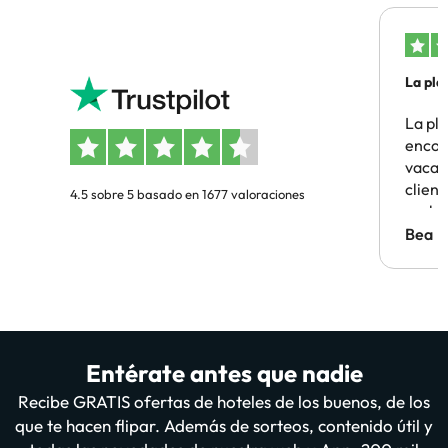
La pla
La pl
encon
vacaci
clien
4.5 sobre 5 basado en 1677 valoraciones
probl
antes.
Bea
Entérate antes que nadie
Recibe GRATIS ofertas de hoteles de los buenos, de los
que te hacen flipar. Además de sorteos, contenido útil y