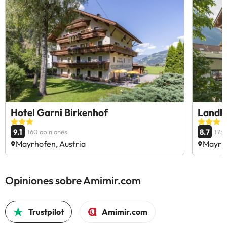
Hotel Garni Birkenhof
Landh
9.1
8.7
160 opiniones
173 
Mayrhofen, Austria
Mayrho
Opiniones sobre Amimir.com
Trustpilot
Amimir.com