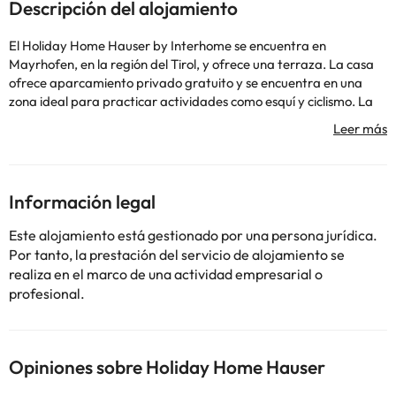
Descripción del alojamiento
El Holiday Home Hauser by Interhome se encuentra en
Mayrhofen, en la región del Tirol, y ofrece una terraza. La casa
ofrece aparcamiento privado gratuito y se encuentra en una
zona ideal para practicar actividades como esquí y ciclismo. La
casa tiene 6 dormitorios, TV vía satélite, cocina equipada con
lavavajillas y horno y 4 baños con ducha. El establecimiento
alberga un jardín. La casa está a 48 km de las cascadas de
Krimml y a 2,4 km del Congress Zillertal - Europahaus
Mayrhofen. El aeropuerto más cercano es el de Innsbruck,
Información legal
ubicado a 71 km del Holiday Home Hauser by Interhome.
Deberás abonar el importe total de la reserva antes de llegar.
Este alojamiento está gestionado por una persona jurídica.
Interhome te enviará la confirmación con todos los datos del
Por tanto, la prestación del servicio de alojamiento se
pago. Después de realizar el pago, el alojamiento te enviará un
realiza en el marco de una actividad empresarial o
e-mail con los datos del establecimiento, incluidas la dirección y el
profesional.
lugar donde recoger las llaves. Informa a Holiday Home Hauser
by Interhome con antelación de tu hora prevista de llegada.
Para ello, puedes utilizar el apartado de peticiones especiales al
hacer la reserva o ponerte en contacto directamente con el
Opiniones sobre Holiday Home Hauser
alojamiento. Los datos de contacto aparecen en la confirmación