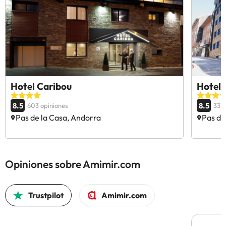
Hotel Caribou
Hotel 
8.5
8.5
603 opiniones
333 
Pas de la Casa, Andorra
Pas de
Opiniones sobre Amimir.com
Trustpilot
Amimir.com