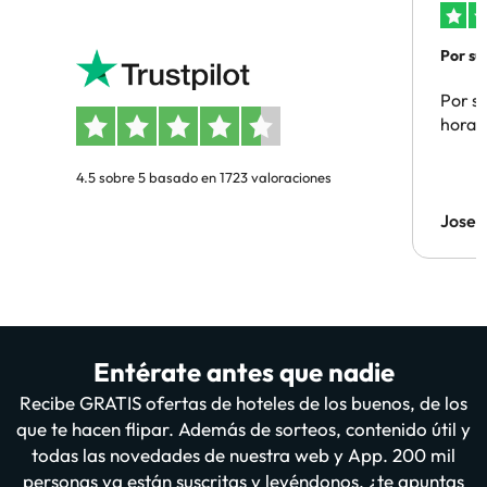
Por su
Por su
hora 
4.5 sobre 5 basado en 1723 valoraciones
Jose 
Entérate antes que nadie
Recibe GRATIS ofertas de hoteles de los buenos, de los
que te hacen flipar. Además de sorteos, contenido útil y
todas las novedades de nuestra web y App. 200 mil
personas ya están suscritas y leyéndonos, ¿te apuntas