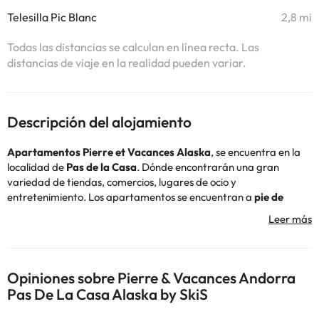
Telesilla Pic Blanc
2,8 mi
Todas las distancias se calculan en línea recta. Las
distancias de viaje en la realidad pueden variar.
Descripción del alojamiento
Apartamentos Pierre et Vacances Alaska
, se encuentra en la
localidad de
Pas de la Casa
. Dónde encontrarán una gran
variedad de tiendas, comercios, lugares de ocio y
entretenimiento. Los apartamentos se encuentran a
pie de
pistas
permitiéndoles acceder a la estación de esquí de
Granvalira de forma rápida y muy cómoda.
A tan solo 15 metros de su alojamiento van a encontrar una
parada de transporte público que les permitirá viajar por el
Opiniones sobre Pierre & Vacances Andorra
Principado.
Pas De La Casa Alaska by SkiS
La
distribución
de los apartamentos es la siguiente: