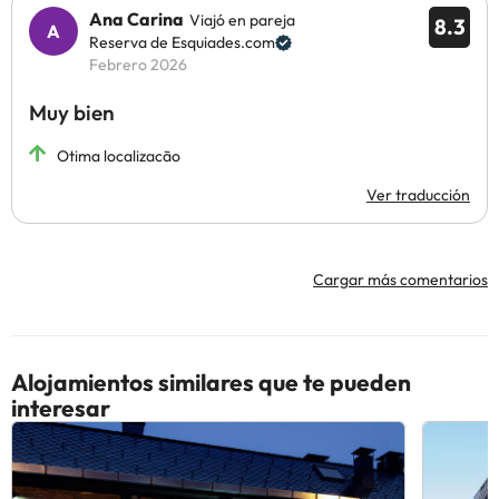
El Aparthotel dispone de punto Internet, cafetería, restaurante
Ana Carina
Viajó en pareja
8.3
italiano 'la tagliatella', chiqui park infantil. Además cuenta con 8
Reserva de Esquiades.com
plazas de parking cubierto y guardaesquís.
Febrero 2026
Muy bien
Algunos de los servicios detallados pueden ser de pago. Puedes
consultar sus tarifas directamente en el establecimiento. Toda la
Otima localizacão
información de esta ficha está sujeta a cambios por parte del
alojamiento. Si tienes dudas, contáctanos.
Ver traducción
Cargar más comentarios
Alojamientos similares que te pueden
interesar