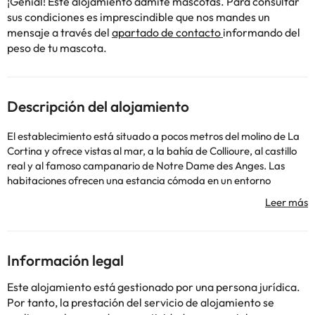
¡Genial! Este alojamiento admite mascotas. Para consultar
sus condiciones es imprescindible que nos mandes un
mensaje a través del
apartado de contacto
informando del
peso de tu mascota.
Descripción del alojamiento
El establecimiento está situado a pocos metros del molino de La
Cortina y ofrece vistas al mar, a la bahía de Collioure, al castillo
real y al famoso campanario de Notre Dame des Anges. Las
habitaciones ofrecen una estancia cómoda en un entorno
mediterráneo moderno. Tanto las habitaciones como la terraza
solárium gozan de vistas hermosas. Todas las habitaciones
disponen de baño privado, TV, aire acondicionado y servicio de
recepción. El hotel ya no tiene piscina, aunque parezca lo
contrario por algunas fotos que no podemos borrar de Internet.
Información legal
En respuesta al coronavirus (COVID-19), el alojamiento aplica
medidas sanitarias y de seguridad adicionales en estos
Este alojamiento está gestionado por una persona jurídica.
momentos. A causa del coronavirus (COVID-19), este alojamiento
Por tanto, la prestación del servicio de alojamiento se
está tomando medidas para garantizar la seguridad de los