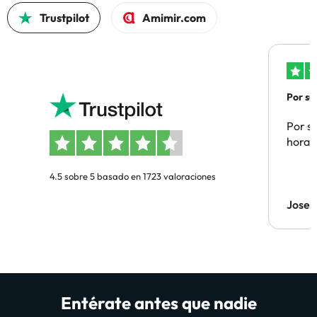
Trustpilot
Amimir.com
Por su
Por su
hora 
4.5 sobre 5 basado en 1723 valoraciones
Jose 
Entérate antes que nadie