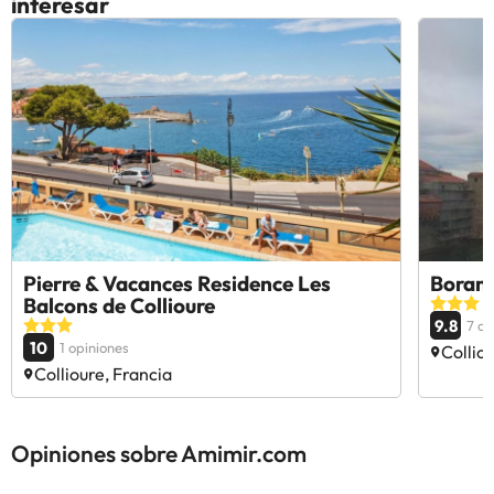
interesar
Pierre & Vacances Residence Les
Boram
Balcons de Collioure
9.8
7 op
10
1 opiniones
Collio
Collioure, Francia
Opiniones sobre Amimir.com