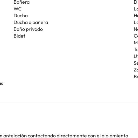
Bañera
D
WC
L
Ducha
H
Ducha o bañera
La
Baño privado
N
Bidet
C
M
T
U
S
Z
B
as
con antelación contactando directamente con el alojamiento