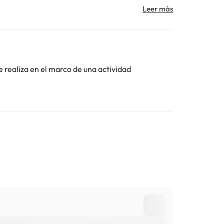
to contigo después de reservar para darte las
gistro de entrada. Ten en cuenta que todas las
 hora prevista de llegada. Para ello, puedes utilizar
s de contacto aparecen en la confirmación de la
e realiza en el marco de una actividad
Toda la información de esta ficha está sujeta a