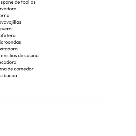
ispone de toallas
avadora
orno
vavajillas
evera
afetera
icroondas
ostadora
tensilios de cocina
ecadora
ona de comedor
arbacoa