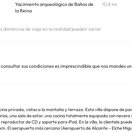
Yacimiento arqueológico de Baños de
10,8 mi
la Reina
as distancias de viaje en la realidad pueden variar.
 consultar sus condiciones es imprescindible que nos mandes un
ina privada, vistas a la montaña y terraza. Esta villa dispone de park
orios, una sala de estar, una cocina totalmente equipada con nevera 
illa, la clientela puede usar la barbacoa. Playa del Arenal está a 16 min a
9 km. El aeropuerto más cercano (Aeropuerto de Alicante – Elche Mig