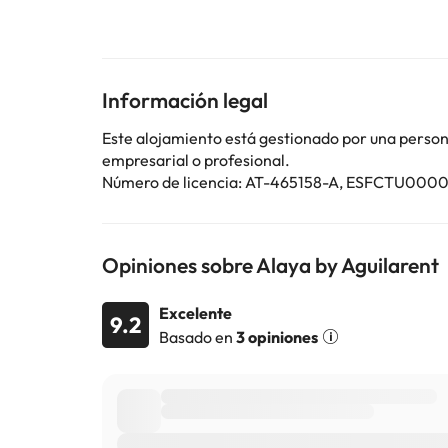
ofrece servicio de traslado de pago para ir o volver 
Es necesario realizar el pago antes de la llegada a 
instrucciones. Los huéspedes deberán mostrar un docu
peticiones especiales están sujetas a disponibilidad
el apartado de peticiones especiales al hacer la res
Información legal
reserva.
Este alojamiento está gestionado por una persona 
empresarial o profesional.
Número de licencia: AT-465158-A, ESFCT
Algunos de los servicios detallados pueden ser de pag
cambios por parte del alojamiento. Si tienes dudas, 
Opiniones sobre Alaya by Aguilarent
Excelente
9.2
Basado en
3 opiniones