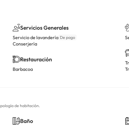
Servicios Generales
Servicio de lavandería
S
De pago
Conserjería
Restauración
T
Barbacoa
T
ipología de habitación.
Baño