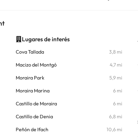
nt
Lugares de interés
i
Cova Tallada
3,8 mi
i
Macizo del Montgó
4,7 mi
i
Moraira Park
5,9 mi
Moraira Marina
6 mi
Castillo de Moraira
6 mi
Castillo de Denia
6,8 mi
Peñón de Ifach
10,6 mi