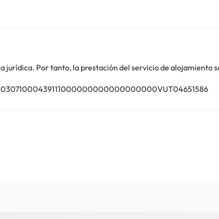
del aeropuerto.
través de transferencia bancaria. El alojamiento se pondrá en contac
mento de identidad válido y una tarjeta de crédito al realizar el re
 y pueden comportar suplementos. Informa a Alaya con antelación de tu
erva o ponerte en contacto directamente con el alojamiento. Los dato
jurídica. Por tanto, la prestación del servicio de alojamiento s
U000003071000439111000000000000000000VUT04651586
o. Puedes consultar sus tarifas directamente en el establecimiento. 
contáctanos.