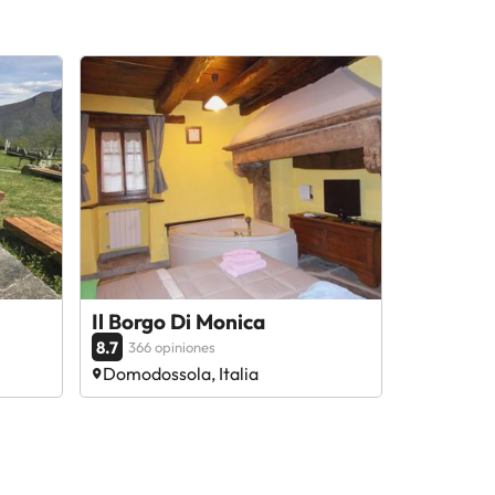
Il Borgo Di Monica
8.7
366 opiniones
Domodossola, Italia