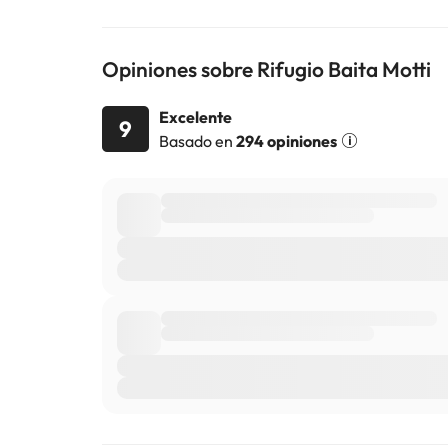
Algunos de los servicios detallados pueden ser de pag
cambios por parte del alojamiento. Si tienes dudas, 
Opiniones sobre Rifugio Baita Motti
Excelente
9
Basado en
294 opiniones