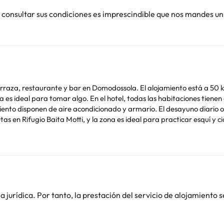
 consultar sus condiciones es imprescindible que nos mandes un
terraza, restaurante y bar en Domodossola. El alojamiento está a 50 
s tienen escritorio, TV de pantalla plana, baño privado, ropa
 armario. El desayuno diario ofrece opciones buffet, continentales o italianas. Hay
ita Motti, y la zona es ideal para practicar esquí y ciclismo. El aeropuerto más cercano (Aer
ra prevista de llegada. Para ello, puedes utilizar el apartado de peti
s de contacto aparecen en la confirmación de la reserva. Los huésp
ro de entrada. Ten en cuenta que todas las peticiones especiales están
pasar por un camino sin asfaltar, por lo que el acceso podría no se
stá comunicado con la red de transporte público.
jurídica. Por tanto, la prestación del servicio de alojamiento s