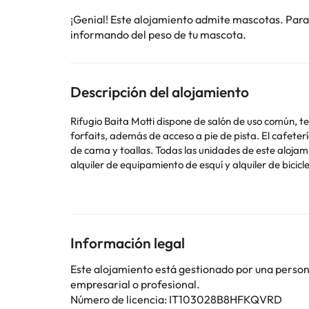
¡Genial! Este alojamiento admite mascotas. Para
informando del peso de tu mascota.
Descripción del alojamiento
Rifugio Baita Motti dispone de salón de uso común, 
forfaits, además de acceso a pie de pista. El cafetería es ideal para tomar algo. En el hotel, todas las habitacione
de cama y toallas. Todas las unidades de este alojamiento disponen de aire acondicionado y
alquiler de equipamiento de esquí y alquiler de bicicletas en Rifugio Ba
Milán - Malpensa) está a 102 km.
Informa a Rifugio Baita Motti con antelación de tu ho
contacto directamente con el alojamiento. Los dato
válido y una tarjeta de crédito al realizar el regist
suplementos. Para llegar a este alojamiento hay que 
Información legal
viajar en vehículo propio, ya que el alojamiento no e
Este alojamiento está gestionado por una persona 
empresarial o profesional.
Número de licencia: IT103028B8HFKQVRD