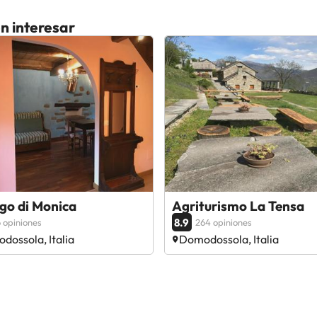
n interesar
rgo di Monica
Agriturismo La Tensa
8.9
 opiniones
264 opiniones
dossola, Italia
Domodossola, Italia