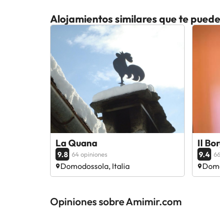
Alojamientos similares que te puede
La Quana
Il Bo
9.8
9.4
64 opiniones
66
Domodossola, Italia
Domo
Opiniones sobre Amimir.com