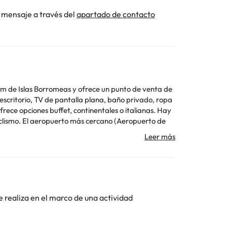
 mensaje a través del
apartado de contacto
km de Islas Borromeas y ofrece un punto de venta de
opuerto de
ciones especiales al hacer la reserva o ponerte en
edes deberán mostrar un documento de identidad
 sujetas a disponibilidad y pueden comportar
r adecuado para algunos vehículos. Se recomienda
e realiza en el marco de una actividad