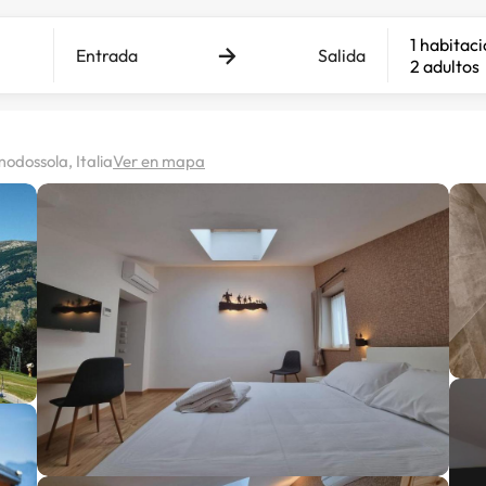
1 habitac
Entrada
Salida
2 adultos
odossola, Italia
Ver en mapa