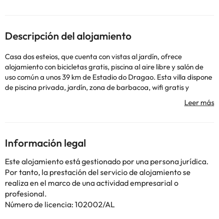
Descripción del alojamiento
Casa dos esteios, que cuenta con vistas al jardín, ofrece
alojamiento con bicicletas gratis, piscina al aire libre y salón de
uso común a unos 39 km de Estadio do Dragao. Esta villa dispone
de piscina privada, jardín, zona de barbacoa, wifi gratis y
parking privado gratis. Esta villa con aire acondicionado se
compone de 8 dormitorios independientes, una cocina
totalmente equipada y 9 baños. La villa también tiene 9 baños.
Hay terraza en el propio alojamiento, y cerca se puede practicar
ciclismo. Museo FC Porto está a 40 km del alojamiento, y Sao
Información legal
Bento Metro Station está a 41 km. El aeropuerto más cercano
(Aeropuerto de Oporto-Francisco Sá Carneiro) está a 44 km del
Este alojamiento está gestionado por una persona jurídica.
alojamiento, que ofrece servicio de traslado de pago para ir o
Por tanto, la prestación del servicio de alojamiento se
volver del aeropuerto.
realiza en el marco de una actividad empresarial o
En este alojamiento no se pueden celebrar despedidas de soltero
profesional.
o soltera ni fiestas similares. Se pedirá un depósito por daños de
Número de licencia: 102002/AL
EUR 250 a la llegada. Se efectuará en efectivo. Se te devolverá