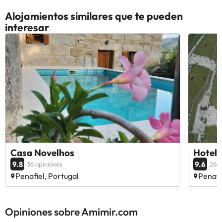
Alojamientos similares que te pueden
interesar
Casa Novelhos
Hotel 
9.8
9.6
36 opiniones
268 
Penafiel, Portugal
Penafi
Opiniones sobre Amimir.com