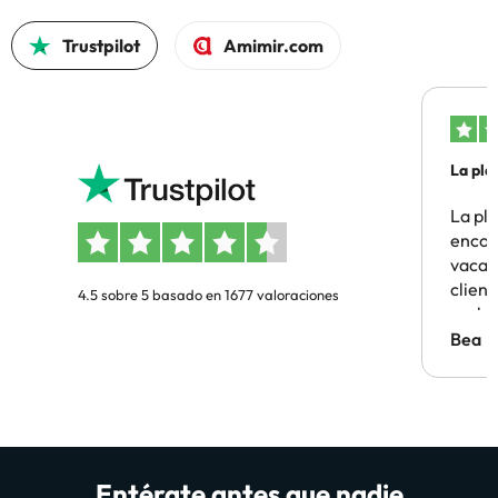
Trustpilot
Amimir.com
La pla
La pl
encon
vacaci
clien
4.5 sobre 5 basado en 1677 valoraciones
probl
antes.
Bea
Entérate antes que nadie