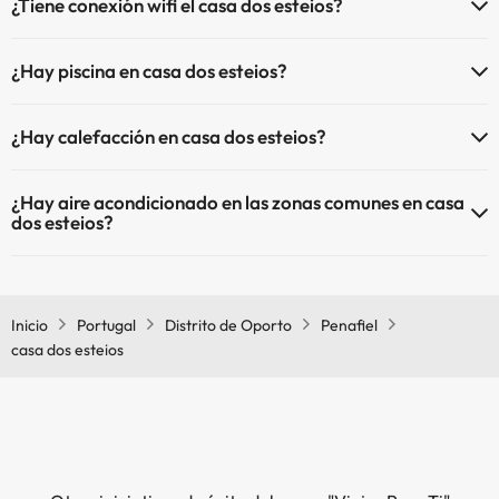
¿Tiene conexión wifi el casa dos esteios?
El casa dos esteios dispone de Wi-Fi.
¿Hay piscina en casa dos esteios?
Sí, casa dos esteios tiene piscina (este servicio puede ser de pago)
¿Hay calefacción en casa dos esteios?
Aquí tienes más info sobre la piscina y otras instalaciones.
Sí, casa dos esteios tiene calefacción en las zonas comunes.
Piscina al aire libre (temporada de verano)
¿Hay aire acondicionado en las zonas comunes en casa
Piscina al aire libre (toda la temporada)
dos esteios?
Sí, casa dos esteios tiene aire acondicionado en las zonas comunes.
Inicio
Portugal
Distrito de Oporto
Penafiel
casa dos esteios