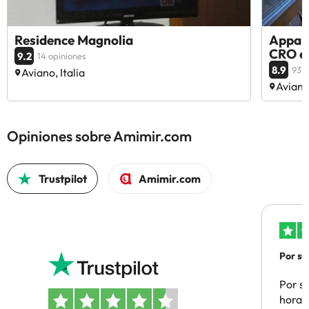
Residence Magnolia
Appart
CRO e
9.2
14 opiniones
8.9
93 o
Aviano, Italia
Aviano,
Opiniones sobre Amimir.com
Trustpilot
Amimir.com
Por su
Por su
hora 