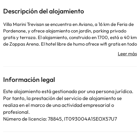
Descripción del alojamiento
Villa Marini Trevisan se encuentra en Aviano, a 16 km de Feria de
Pordenone, y ofrece alojamiento con jardín, parking privado
gratis y terraza. El alojamiento, construido en 1700, está a 40 km
de Zoppas Arena. El hotel libre de humo ofrece wifi gratis en todo
el alojamiento.
Informa a Villa Marini Trevisan con antelación de tu hora prevista
de llegada. Para ello, puedes utilizar el apartado de peticiones
especiales al hacer la reserva o ponerte en contacto
directamente con el alojamiento. Los datos de contacto
Información legal
aparecen en la confirmación de la reserva.
Este alojamiento está gestionado por una persona jurídica.
Por tanto, la prestación del servicio de alojamiento se
realiza en el marco de una actividad empresarial o
profesional.
Algunos de los servicios detallados pueden ser de pago. Puedes
Número de licencia: 78845, IT093004A1SEOX57U7
consultar sus tarifas directamente en el establecimiento. Toda la
información de esta ficha está sujeta a cambios por parte del
alojamiento. Si tienes dudas, contáctanos.