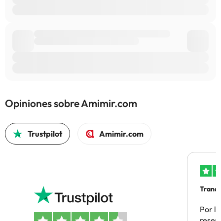
Opiniones sobre Amimir.com
Trustpilot
Amimir.com
Tranqu
Por la
reserv