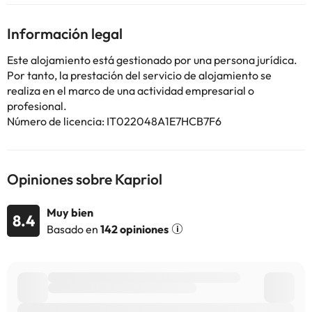
Información legal
Algunos de los servicios detallados pueden ser de pago. Puedes
consultar sus tarifas directamente en el establecimiento. Toda la
Este alojamiento está gestionado por una persona jurídica.
información de esta ficha está sujeta a cambios por parte del
Por tanto, la prestación del servicio de alojamiento se
alojamiento. Si tienes dudas, contáctanos.
realiza en el marco de una actividad empresarial o
profesional.
Número de licencia: IT022048A1E7HCB7F6
Opiniones sobre Kapriol
Muy bien
8.4
Basado en
142 opiniones