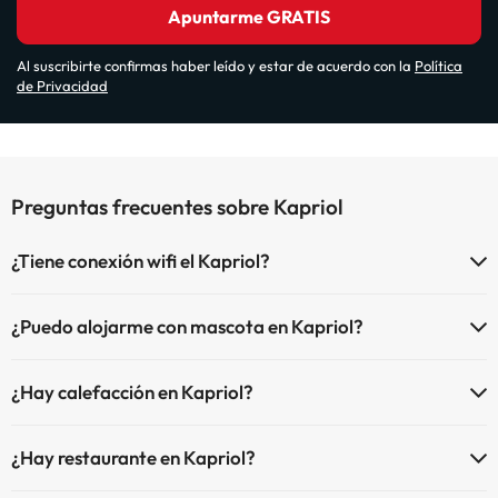
Apuntarme GRATIS
Al suscribirte confirmas haber leído y estar de acuerdo con la
Política
de Privacidad
Preguntas frecuentes sobre Kapriol
¿Tiene conexión wifi el Kapriol?
El Kapriol dispone de Wi-Fi.
¿Puedo alojarme con mascota en Kapriol?
En Kapriol se admiten mascotas (previa petición y de pago directo
¿Hay calefacción en Kapriol?
en hotel). Consulta las condiciones.
Sí, Kapriol tiene calefacción en las zonas comunes.
¿Hay restaurante en Kapriol?