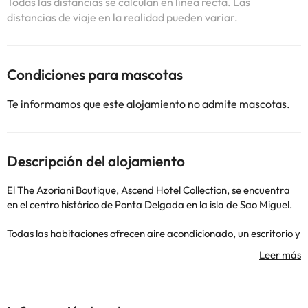
Todas las distancias se calculan en línea recta. Las
distancias de viaje en la realidad pueden variar.
Condiciones para mascotas
Te informamos que este alojamiento no admite mascotas.
Descripción del alojamiento
El The Azoriani Boutique, Ascend Hotel Collection, se encuentra
en el centro histórico de Ponta Delgada en la isla de Sao Miguel.
Todas las habitaciones ofrecen aire acondicionado, un escritorio y
un baño privado provisto de artículos de tocador y secador. Las
habitaciones cuentan con decoración moderna, mobiliario de
madera y ventanales.
La avenida Infante Dom Henrique se encuentra a unos 400