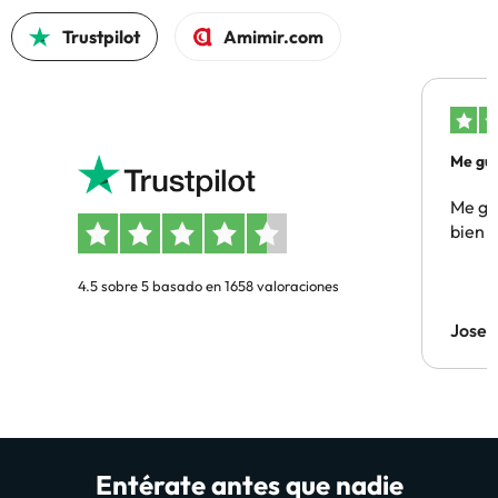
Trustpilot
Amimir.com
Me gus
Me gus
bien
4.5 sobre 5 basado en 1658 valoraciones
Jose
Entérate antes que nadie