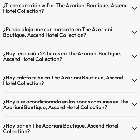
¿Tiene conexión wifi el The Azoriani Boutique, Ascend
Hotel Collection?
El The Azoriani Boutique, Ascend Hotel Collection dispone de Wi-Fi.
¿Puedo alojarme con mascota en The Azoriani
Boutique, Ascend Hotel Collection?
En The Azoriani Boutique, Ascend Hotel Collection no se admiten
¿Hay recepción 24 horas en The Azoriani Boutique,
mascotas.
Ascend Hotel Collection?
Sí, The Azoriani Boutique, Ascend Hotel Collection tiene recepción
¿Hay calefacción en The Azoriani Boutique, Ascend
24 horas.
Hotel Collection?
Sí, The Azoriani Boutique, Ascend Hotel Collection tiene calefacción
¿Hay aire acondicionado en las zonas comunes en The
en las zonas comunes.
Azoriani Boutique, Ascend Hotel Collection?
Sí, The Azoriani Boutique, Ascend Hotel Collection tiene aire
¿Hay bar en The Azoriani Boutique, Ascend Hotel
acondicionado en las zonas comunes.
Collection?