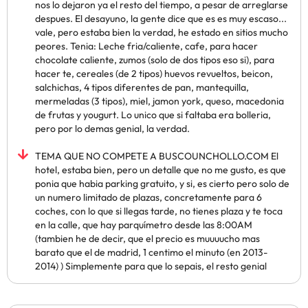
nos lo dejaron ya el resto del tiempo, a pesar de arreglarse
despues. El desayuno, la gente dice que es es muy escaso...
vale, pero estaba bien la verdad, he estado en sitios mucho
peores. Tenia: Leche fria/caliente, cafe, para hacer
chocolate caliente, zumos (solo de dos tipos eso si), para
hacer te, cereales (de 2 tipos) huevos revueltos, beicon,
salchichas, 4 tipos diferentes de pan, mantequilla,
mermeladas (3 tipos), miel, jamon york, queso, macedonia
de frutas y yougurt. Lo unico que si faltaba era bolleria,
pero por lo demas genial, la verdad.
TEMA QUE NO COMPETE A BUSCOUNCHOLLO.COM El
hotel, estaba bien, pero un detalle que no me gusto, es que
ponia que habia parking gratuito, y si, es cierto pero solo de
un numero limitado de plazas, concretamente para 6
coches, con lo que si llegas tarde, no tienes plaza y te toca
en la calle, que hay parquímetro desde las 8:00AM
(tambien he de decir, que el precio es muuuucho mas
barato que el de madrid, 1 centimo el minuto (en 2013-
2014) ) Simplemente para que lo sepais, el resto genial