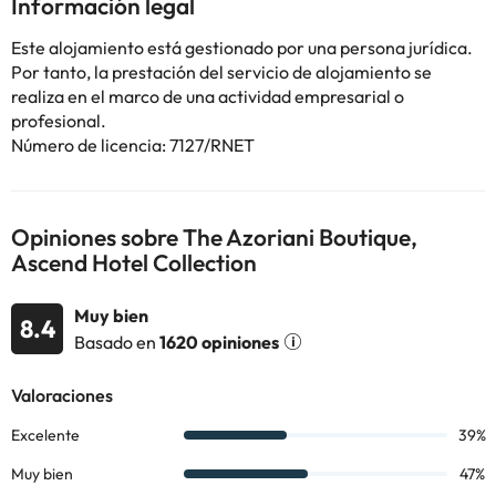
Información legal
metros del hotel. Su conocido paseo marítimo ofrece una gran
variedad de restaurantes y locales nocturnos.
Este alojamiento está gestionado por una persona jurídica.
Por tanto, la prestación del servicio de alojamiento se
Para explorar la isla de São Miguel, los huéspedes pueden
realiza en el marco de una actividad empresarial o
alquilar un coche o una bicicleta en la recepción, abierta las 24
profesional.
horas.
Número de licencia: 7127/RNET
Algunos de los servicios detallados pueden ser de pago. Puedes
Opiniones sobre The Azoriani Boutique,
consultar sus tarifas directamente en el establecimiento. Toda la
Ascend Hotel Collection
información de esta ficha está sujeta a cambios por parte del
alojamiento. Si tienes dudas, contáctanos.
Muy bien
8.4
Basado en
1620 opiniones