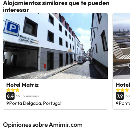
Alojamientos similares que te pueden
interesar
Hotel Matriz
Hotel 
8.4
7.9
591 opiniones
683 
Ponta Delgada, Portugal
Ponta 
Opiniones sobre Amimir.com