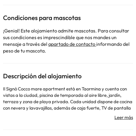
Condiciones para mascotas
¡Genial! Este alojamiento admite mascotas. Para consultar
sus condiciones es imprescindible que nos mandes un
mensaje a través del
apartado de contacto
informando del
peso de tu mascota.
Descripción del alojamiento
Il Signò Cocco mare apartment está en Taormina y cuenta con
vistas a la ciudad, piscina de temporada al aire libre, jardín,
terraza y zona de playa privada. Cada unidad dispone de cocina
con nevera y lavavajillas, además de caja fuerte, TV de pantalla
plana vía satélite, accesorios para planchar, escritorio y zona de
estar con sofá cama. Hay un baño privado con bidet en todas las
unidades, además de artículos de aseo gratuitos y secador de
pelo. Cerca del alojamiento hay puntos de interés como Playa de