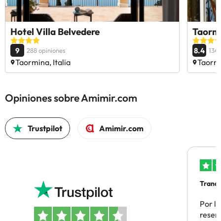
Hotel Villa Belvedere
Taormi
9
8.4
288 opiniones
1349
Taormina, Italia
Taormi
Opiniones sobre Amimir.com
Trustpilot
Amimir.com
Tranqu
Por la
reserv