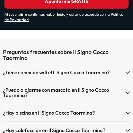
Apuntarme GRATIS
Al suscribirte confirmas haber leído y estar de acuerdo con la
Política
de Privacidad
Preguntas frecuentes sobre Il Signo Cocco
Taormina
¿Tiene conexión wifi el Il Signo Cocco Taormina?
El Il Signo Cocco Taormina ofrece Wi-Fi de pago.
¿Puedo alojarme con mascota en Il Signo Cocco
El Il Signo Cocco Taormina dispone de Wi-Fi.
Taormina?
En Il Signo Cocco Taormina se admiten mascotas (previa petición y
¿Hay piscina en Il Signo Cocco Taormina?
de pago directo en hotel). Consulta las condiciones.
Sí, Il Signo Cocco Taormina tiene piscina (este servicio puede ser de
¿Hay calefacción en Il Signo Cocco Taormina?
pago) Aquí tienes más info sobre la piscina y otras instalaciones.