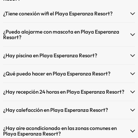
¿Tiene conexión wifi el Playa Esperanza Resort?
El Playa Esperanza Resort dispone de Wi-Fi.
¿Puedo alojarme con mascota en Playa Esperanza
Resort?
En Playa Esperanza Resort no se admiten mascotas.
¿Hay piscina en Playa Esperanza Resort?
Sí, Playa Esperanza Resort tiene piscina (este servicio puede ser de
¿Qué puedo hacer en Playa Esperanza Resort?
pago) Aquí tienes más info sobre la piscina y otras instalaciones.
El Playa Esperanza Resort dispone de las siguientes actividades
Piscina al aire libre (temporada de verano)
¿Hay recepción 24 horas en Playa Esperanza Resort?
(algunas pueden ser de pago).
Sí, Playa Esperanza Resort tiene recepción 24 horas.
Masajista
¿Hay calefacción en Playa Esperanza Resort?
Sí, Playa Esperanza Resort tiene calefacción en las zonas comunes.
¿Hay aire acondicionado en las zonas comunes en
Playa Esperanza Resort?