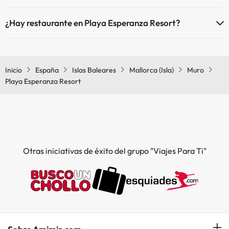
Sí, Playa Esperanza Resort tiene aire acondicionado en las zonas
¿Hay restaurante en Playa Esperanza Resort?
comunes.
Sí, Playa Esperanza Resort tiene restaurante.
Inicio
España
Islas Baleares
Mallorca (Isla)
Muro
Playa Esperanza Resort
Otras iniciativas de éxito del grupo "Viajes Para Ti"