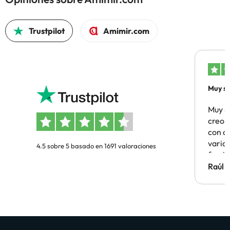
Trustpilot
Amimir.com
Muy sa
Muy s
creo 
con c
vario
4.5 sobre 5 basado en 1691 valoraciones
famil
Hotel 
Raúl 
vuestr