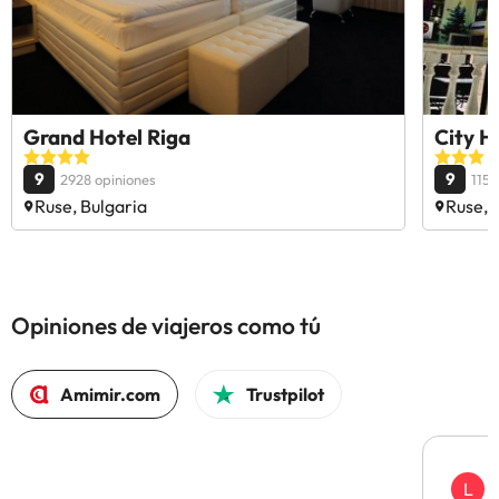
Grand Hotel Riga
City H
9
9
2928 opiniones
1152
Ruse, Bulgaria
Ruse, 
Opiniones de viajeros como tú
Amimir.com
Trustpilot
L