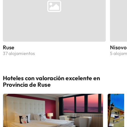
Ruse
Nisovo
37 alojamientos
5 alojam
Hoteles con valoración excelente en
Provincia de Ruse