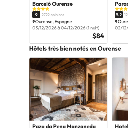
Barceló Ourense
Para
9
9.2
2722 opinions
12
Ourense, Espagne
Oure
03/12/2026 à 04/12/2026 (1 nuit)
02/12/
$84
Hôtels très bien notés en Ourense
Pazo da Pena Manzaneda
Hote