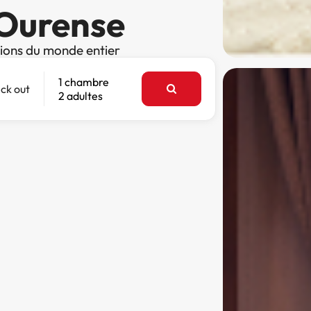
 Ourense
tions du monde entier
1 chambre
ck out
2 adultes