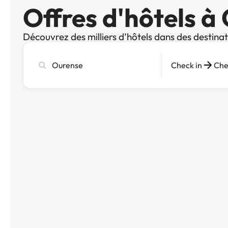
Offres d'hôtels à
Découvrez des milliers d’hôtels dans des destina
Recherchez
Check in
Che
une
ville,
un
hôtel
ou
une
destination