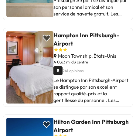
Pittsburgh Airport se distingue par
son personnel amical et son
service de navette gratuit. Les
clients apprécient le confort des
chambres et la proximité de
l'aéroport. Certaines avis
Hampton Inn Pittsburgh-
mentionnent des problèmes de
Airport
propreté et de bruit. Malgré cela, la
plupart louent l'attention du
Moon Township, États-Unis
personnel, la facilité du check-in et
A 0,63 mi du centre
la qualité du service. Idéal pour les
8
241 opinions
voyageurs à la recherche de
Le Hampton Inn Pittsburgh-Airport
confort et de proximité avec
se distingue par son excellent
l'aéroport.
rapport qualité-prix et la
gentillesse du personnel. Les
clients louent la propreté, le
confort et le délicieux Petit-
Déjeuner. Certains mentionnent
Hilton Garden Inn Pittsburgh
des problèmes de propreté des
Airport
chambres et l'état de certaines