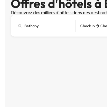
Offres d'hôtels à
Découvrez des milliers d’hôtels dans des destina
Recherchez
Check in
Che
une
ville,
un
hôtel
ou
une
destination