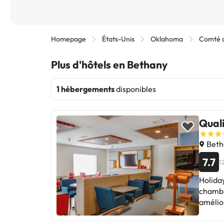
Homepage
États-Unis
Oklahoma
Comté 
Plus d'hôtels en Bethany
1 hébergements
disponibles
Quali
Betha
7.7
1
Holiday
chambr
amélio
comment
problèm