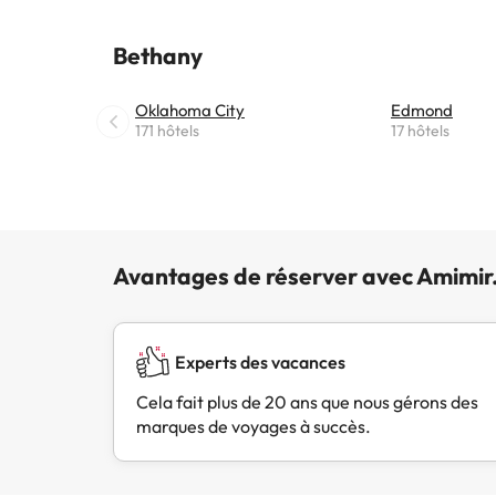
cela, l
démarq
Bethany
des as
Oklahoma City
Edmond
171 hôtels
17 hôtels
Avantages de réserver avec Amimir
Experts des vacances
Cela fait plus de 20 ans que nous gérons des
marques de voyages à succès.