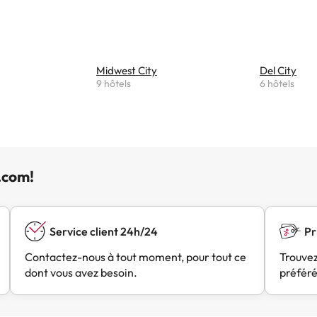
'emplacement pratique pour la Route 66 et le personnel amical s
uent. Idéal pour les voyageurs recherchant le confort à un bon 
pects à améliorer.
Midwest City
Del City
9 hôtels
6 hôtels
.com!
Service client 24h/24
Pr
Contactez-nous à tout moment, pour tout ce
Trouvez
dont vous avez besoin.
préféré