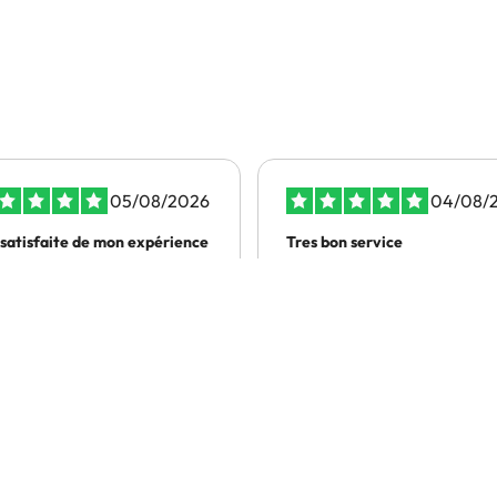
05/08/2026
04/08/
 satisfaite de mon expérience
Tres bon service
 satisfaite de mon
Rapide et efficace
érience
gitte DORION
CARTON VINCENT