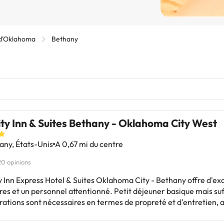
d'Oklahoma
Bethany
ty Inn & Suites Bethany - Oklahoma City West
ny, États-Unis
A 0,67 mi du centre
20 opinions
 Inn Express Hotel & Suites Oklahoma City - Bethany offre d'ex
es et un personnel attentionné. Petit déjeuner basique mais suf
rations sont nécessaires en termes de propreté et d'entretien, 
aires sur les mauvaises odeurs dans les couloirs et les bruits.
es avec les réservations et les services tels que la piscine fer