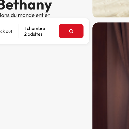
 Bethany
tions du monde entier
1 chambre
ck out
2 adultes