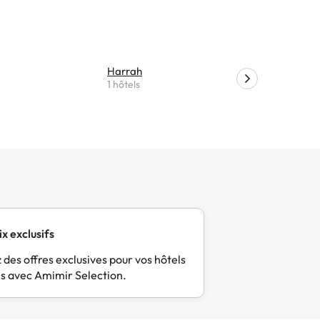
e
prix, malgré
Harrah
Choctaw
1 hôtels
1 hôtels
ix exclusifs
 des offres exclusives pour vos hôtels
s avec Amimir Selection.