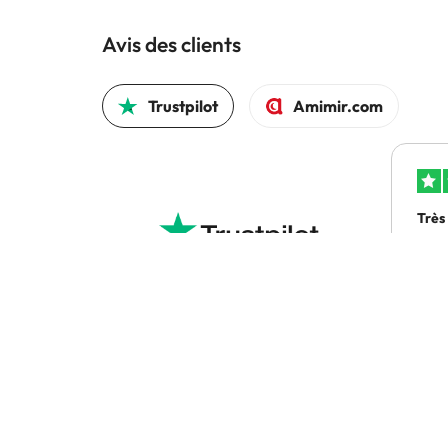
Avis des clients
Trustpilot
Amimir.com
Très
Très
exp
4.5 sur 5 sur la base de 1691 commentaires
Bri