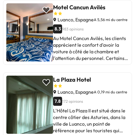
Motel Cancun Avilés
Luanco, Espagne
A 5,56 mi du centre
8.3
983 opinions
Au Motel Cancun Avilés, les clients
apprécient le confort d'avoir la
voiture à côté de la chambre et
l'attention du personnel. Certains
mentionnent le manque de vues et
l'isolement de l'endroit. Ils
soulignent la propreté impeccable
La Plaza Hotel
et le service de repas. Certaines
améliorations suggérées
Luanco, Espagne
A 0,19 mi du centre
comprennent le bruit des portes du
7.8
172 opinions
garage et le besoin de changer les
L'Hôtel La Plaza II est situé dans le
lits. Dans l'ensemble, c'est idéal
centre côtier des Asturies, dans la
pour les couples à la recherche
ville de Luanco, un point de
d'intimité et de confort.
référence pour les touristes qui
Recommandé pour une escapade