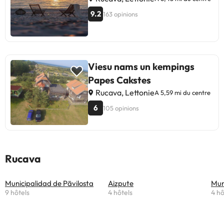
9.2
163 opinions
Viesu nams un kempings
Papes Cakstes
Rucava, Lettonie
A 5,59 mi du centre
6
105 opinions
Rucava
Municipalidad de Pāvilosta
Aizpute
Mun
9 hôtels
4 hôtels
4 hô