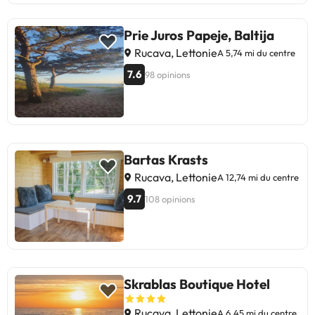
Prie Juros Papeje, Baltija
Rucava, Lettonie
A 5,74 mi du centre
7.6
98 opinions
Bartas Krasts
Rucava, Lettonie
A 12,74 mi du centre
9.7
108 opinions
Skrablas Boutique Hotel
Rucava, Lettonie
A 6,45 mi du centre