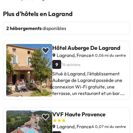
Plus d'hôtels en Lagrand
2 hébergements
disponibles
Hôtel Auberge De Lagrand
Lagrand, France
A 0,06 mi du centre
9
76 opinions
Situé à Lagrand, l’établissement
Auberge de Lagrand possède une
connexion Wi-Fi gratuite, une
terrasse, un restaurant et un bar.
Un petit-déjeuner continental est
servi sur place. L'aéroport le plus
proche (Aéroport de Marseille
VVF Haute Provence
Provence) est à 153 km.Les
enterrements de vie de célibataire
Lagrand, France
A 0,07 mi du centre
et autres fêtes de ce type sont