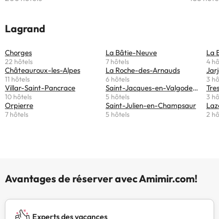
Lagrand
Chorges
La Bâtie-Neuve
La B
22 hôtels
7 hôtels
4 hô
Châteauroux-les-Alpes
La Roche-des-Arnauds
Jar
11 hôtels
6 hôtels
3 hô
Villar-Saint-Pancrace
Saint-Jacques-en-Valgodemard
Tre
10 hôtels
5 hôtels
3 hô
Orpierre
Saint-Julien-en-Champsaur
Laz
7 hôtels
5 hôtels
2 hô
Avantages de réserver avec Amimir.com!
Experts des vacances